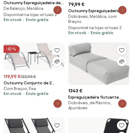
Outsunny Espreguiçadeira de
79,99 €
De Balanço, Metálica
Balanço Zero Gravity
Outsunny Espreguiçadeira
Ergonômica em Metal e
Disponível na lojas virtuais 2
Dobráveis, Metálica, com
dobrável reclinável 6 posições
Em stock
Envio grátis
Texteline 63x160x88 cm |
Braços
com colchão + apoios de
Aosom Portugal
Disponível na lojas virtuais 2
braços aço poliéster 153 x 58,5
Em stock
Envio grátis
x 89 cm preto | Aosom Portugal
-10 %
119,99 €
133,99 €
Outsunny Conjunto de 2
Com Braços, Fixa
Espreguiçadeiras de Jardim
1343 €
Em stock
Envio grátis
59x169x66 cm com Mesa
Espreguiçadeira flutuante
41x41x45 cm Vidro Temperado
Dobráveis, de Plástico,
Single
Apoio de Braços Bege | Aosom
Ajustáveis
Portugal