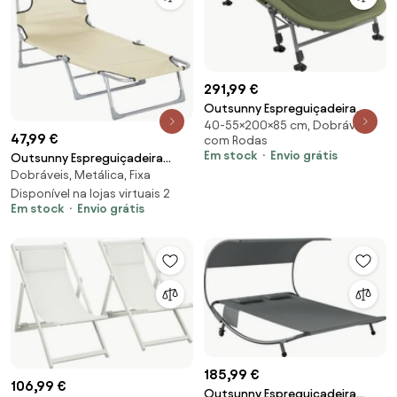
291,99 €
Outsunny Espreguiçadeira
40-55×200×85 cm, Dobráveis,
Cama de Campanha Cama
47,99 €
com Rodas
Portátil, 200 x 85 x 40-55 cm,
Em stock
Envio grátis
Outsunny Espreguiçadeira
Verde | Aosom Portugal
Dobráveis, Metálica, Fixa
Jardim Dobrável de Praia
Reclinável Orifício Leitura Apoio
Disponível na lojas virtuais 2
Em stock
Envio grátis
Cabeça Encosto Confortável
182x56x24,5 cm Bege | Aosom
Portugal
185,99 €
106,99 €
Outsunny Espreguiçadeira