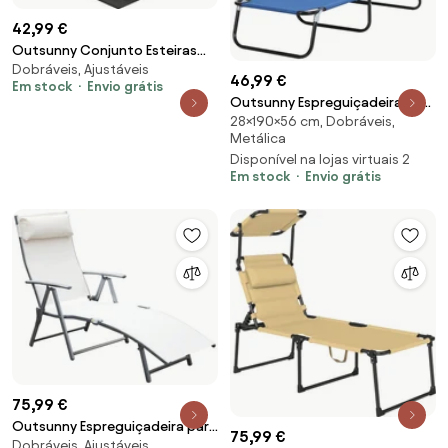
42,99 €
Outsunny Conjunto Esteiras
Dobráveis, Ajustáveis
Praia Encosto Reclinável 5 Níveis
46,99 €
Em stock
Envio grátis
Bolsa Transporte Apoio Cabeça
Outsunny Espreguiçadeira de
Confortáveis 48x134x33-43 cm
28×190×56 cm, Dobráveis,
Praia Dobrável Reclinável
Preto | Aosom Portugal
Metálica
Exterior 3 Posições Ângulo
Disponível na lojas virtuais 2
Ajustável Confortável 120 kg
Em stock
Envio grátis
190x56x28 cm Azul | Aosom
Portugal
75,99 €
Outsunny Espreguiçadeira para
75,99 €
Dobráveis, Ajustáveis
Piscina Dobrável Jardim