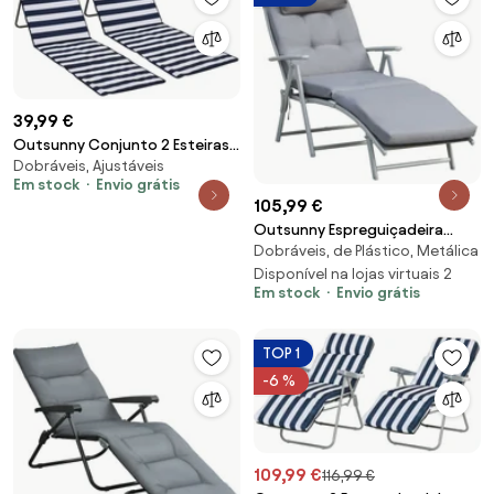
39,99 €
Outsunny Conjunto 2 Esteiras
Dobráveis, Ajustáveis
Praia Dobráveis Acolchoadas
Em stock
Envio grátis
Encosto Reclinável Conforto
105,99 €
Exterior 142x51x40 cm Branco
Outsunny Espreguiçadeira
Azul | Aosom Portugal
Dobráveis, de Plástico, Metálica
Dobrável de Jardim com
Encosto Ajustável em 7
Disponível na lojas virtuais 2
Em stock
Envio grátis
Posições Almofada e Apoio
para a Cabeça Acolchoados
Cinza | Aosom Portugal
TOP 1
-6 %
109,99 €
116,99 €