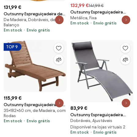
132,99 €
141,99 €
131,99 €
Outsunny Espreguiçadeira
Outsunny Espreguiçadeira de
Metálica, Fixa
Acolchoada, Encosto 6
De Madeira, Dobráveis, de
sol em madeira de acácia,
Em stock
Envio grátis
Posições, Estrutura em
Balanço
dobrável e ergonômica,
Em stock
Envio grátis
Alumínio, Capacidade 120 Kg,
espreguiçadeira de jardim com
Cinza Claro | Aosom Portugal
ripas em forma de S 60 x 156 x
77 cm | Aosom Portugal
TOP 9
115,99 €
Outsunny Espreguiçadeira de
83,99 €
35×182×60 cm, de Madeira, com
Madeira com 2 Rodas para
Outsunny Espreguiçadeira
Rodas
Exterior Cadeira Reclinável de
Dobráveis, Ajustáveis
Em stock
Envio grátis
Dobrável Jardim Ajustável 7
Jardim para Terraço 182x60x35
Posições Apoio Cabeça
Disponível na lojas virtuais 2
cm Natural | Aosom Portugal
Em stock
Envio grátis
Conforto Exterior