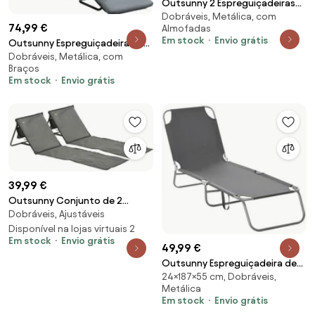
Outsunny 2 Espreguiçadeiras
Dobráveis, Metálica, com
de Jardim Dobráveis
74,99 €
Almofadas
Espreguiçadeiras de Aço com
Em stock
Envio grátis
Outsunny Espreguiçadeira de
Almofada Acolchoada Encosto
Dobráveis, Metálica, com
Praia Dobrável Reclinável 6
60x75x50-102cm Azul e Branco
Braços
Posições de Alta Qualidade
| Aosom Portugal
Em stock
Envio grátis
com Colchão Apoios de Braços
Aço Poliéster Cinza | Aosom
Portugal
39,99 €
Outsunny Conjunto de 2
Dobráveis, Ajustáveis
Esteiras de Praia Dobrável
Esteiras Acolchoadas com
Disponível na lojas virtuais 2
Em stock
Envio grátis
Encosto Reclinável 142x51x40
49,99 €
cm Cinza | Aosom Portugal
Outsunny Espreguiçadeira de
24×187×55 cm, Dobráveis,
Jardim Espreguiçadeira
Metálica
Dobrável com Encosto
Em stock
Envio grátis
Ajustável em 5 Posições para