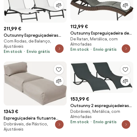
112,99 €
211,99 €
Outsunny Espreguiçadeira de
Outsunny Espreguiçadeiras
De Ratan, Metálica, com
Jardim em Rattan Forma S com
Com Rodas, de Balanço,
Exterior 2 Peças Encosto
Almofadas
Almofada a 5 Posições,
Ajustáveis
Ajustável 5 Posições com Rodas
Em stock
Envio grátis
Em stock
Envio grátis
60x198x44cm, Castanho |
Praia Piscina Jardim
Aosom Portugal
165x66x102cm Branco e Preto |
Aosom Portugal
153,99 €
Outsunny 2 espreguiçadeiras
1343 €
Dobráveis, Metálica, com
dobráveis ergonômicas em
Almofadas
forma de S com estrutura de
Espreguiçadeira flutuante
Em stock
Envio grátis
alumínio Textilene para piscina
Dobráveis, de Plástico,
Single
Ajustáveis
terraço jardim | Aosom Portugal