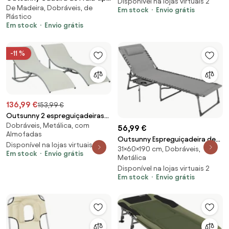
Posições Apoio Cabeça
Disponível na lojas virtuais 2
De Madeira, Dobráveis, de
Strandkorb, 2 Lugares,
Em stock
Envio grátis
137x63,5x100,5cm Preto Relax |
Plástico
Estrutura em Madeira de
Aosom Portugal
Em stock
Envio grátis
Pinheiro, Encosto Ajustável em
5 Posições, Cadeira de Praia
com Apoio para Pés e Mesas
-11 %
Laterais, Trama em PE, Cadeira
para Varanda, Vermelho+Branco
| Aosom Portugal
136,99 €
153,99 €
Outsunny 2 espreguiçadeiras
Dobráveis, Metálica, com
ergonômicas dobráveis ​​em
56,99 €
Almofadas
forma de S com estrutura de
Outsunny Espreguiçadeira de
Disponível na lojas virtuais 3
alumínio Textilene para jardim e
31×60×190 cm, Dobráveis,
Praia Dobrável Jardim Encosto
Em stock
Envio grátis
varanda | Aosom Portugal
Metálica
Ajustável Apoio Cabeça Bolsa
Disponível na lojas virtuais 2
Lateral Bandeja Portátil
Em stock
Envio grátis
190x60x31 cm Cinza | Aosom
Portugal