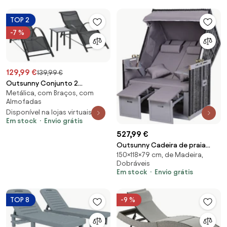
137x63,5x100,5cm Cinza |
Aosom Portugal
TOP 2
-7 %
129,99 €
139,99 €
Outsunny Conjunto 2
Metálica, com Braços, com
Espreguiçadeiras Mesa Vidro
Almofadas
Temperado Apoio Braços
Disponível na lojas virtuais 2
Design Elegante Preto Jardim |
Em stock
Envio grátis
Aosom Portugal
527,99 €
Outsunny Cadeira de praia
150×118×79 cm, de Madeira,
tipo Strandkorb para 2
Dobráveis
pessoas com encosto
Em stock
Envio grátis
reclinável Cinza 118 x 79 x 150cm
| Aosom Portugal
TOP 8
-9 %