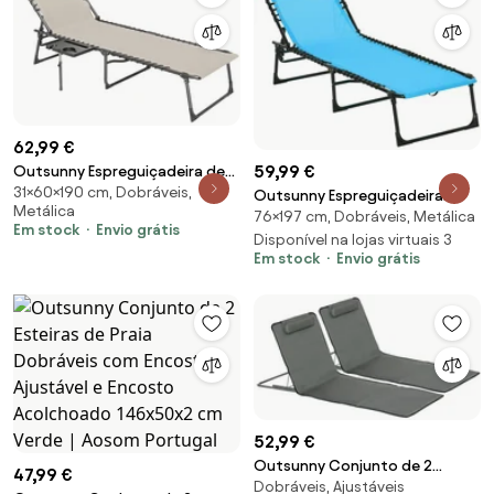
62,99 €
59,99 €
Outsunny Espreguiçadeira de
31×60×190 cm, Dobráveis,
Praia Dobrável Jardim Encosto
Outsunny Espreguiçadeira
Metálica
Ajustável Apoio Cabeça Bolsa
76×197 cm, Dobráveis, Metálica
Jardim Dobrável de Praia
Em stock
Envio grátis
Lateral Bandeja Portátil
Ajustável 4 Posições Jardim
Disponível na lojas virtuais 3
Em stock
Envio grátis
190x60x31 cm Creme | Aosom
Sistema Laço Estrutura de Aço
Portugal
197x58x76 cm Azul Claro |
Aosom Portugal
52,99 €
Outsunny Conjunto de 2
47,99 €
Dobráveis, Ajustáveis
Esteiras de Praia Dobráveis