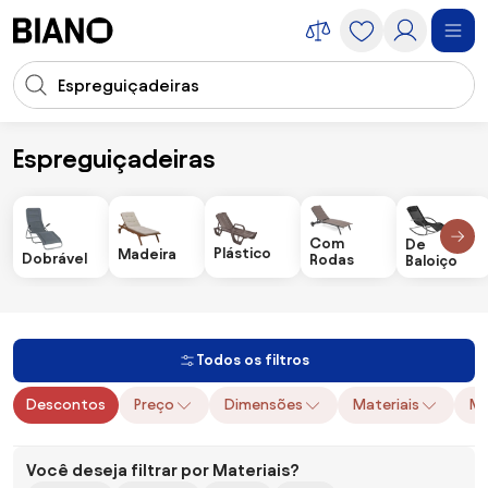
Saltar para o conteúdo
Entrada de pesquisa
Saltar para o rodapé
Espreguiçadeiras
Móveis
Cadeiras
Espreguiçadeiras
Com
De
Plástico
Madeira
Dobrável
Rodas
Baloiço
Todos os filtros
Descontos
Preço
Dimensões
Materiais
Ma
Você deseja filtrar por Materiais?