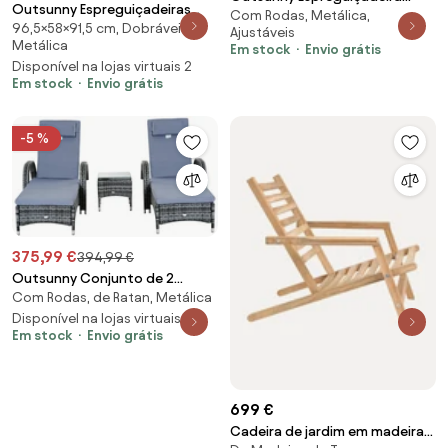
Outsunny Espreguiçadeiras
Com Rodas, Metálica,
Dupla com Toldo Removível,
96,5×58×91,5 cm, Dobráveis,
Dobráveis Conjunto 2 Encosto
Ajustáveis
Rodas, Almofadas e Bolsos
Metálica
Reclinável 5 Posições Apoio
Em stock
Envio grátis
Porta-objetos, Cinza | Aosom
Disponível na lojas virtuais 2
Cabeça Confortáveis Jardim
Portugal
Em stock
Envio grátis
Praia 58x96,5x91,5 cm Branco |
Aosom Portugal
-5 %
375,99 €
394,99 €
Outsunny Conjunto de 2
Com Rodas, de Ratan, Metálica
Espreguiçadeiras com Mesa de
Vime Chaise Longue Almofadas
Disponível na lojas virtuais 2
Em stock
Envio grátis
Acolchoadas para Jardim Cinza
| Aosom Portugal
699 €
Cadeira de jardim em madeira