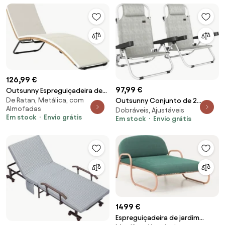
126,99 €
97,99 €
Outsunny Espreguiçadeira de
De Ratan, Metálica, com
Jardim Exterior de Vime em
Outsunny Conjunto de 2
Almofadas
Dobráveis, Ajustáveis
Forma de S com Almofada,
Espreguiçadeiras Dobráveis,
Em stock
Envio grátis
Em stock
Envio grátis
Assento Respirável e Estrutura
Reclináveis para Exterior com 4
de Aço para Pátio Creme |
Posições Ajustáveis | Aosom
Aosom Portugal
Portugal
1499 €
Espreguiçadeira de jardim