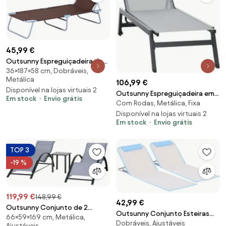
45,99 €
Outsunny Espreguiçadeira de
36×187×58 cm, Dobráveis,
Praia Dobrável Toldo Removível
Metálica
Ajustável Ângulo Jardim Terraço
106,99 €
Disponível na lojas virtuais 2
Campismo Confortável
Outsunny Espreguiçadeira em
Em stock
Envio grátis
187x58x36cm Castanho |
Com Rodas, Metálica, Fixa
alumínio e textilene com
Aosom Portugal
rodízios e apoio de cabeça
Disponível na lojas virtuais 2
Em stock
Envio grátis
encosto reclinável cinza claro |
Aosom Portugal
TOP 3
-19 %
119,99 €
148,99 €
42,99 €
Outsunny Conjunto de 2
Outsunny Conjunto Esteiras
66×59×169 cm, Metálica,
Espreguiçadeiras de Jardim
Dobráveis, Ajustáveis
Praia Encosto Reclinável 5 Níveis
Ajustáveis