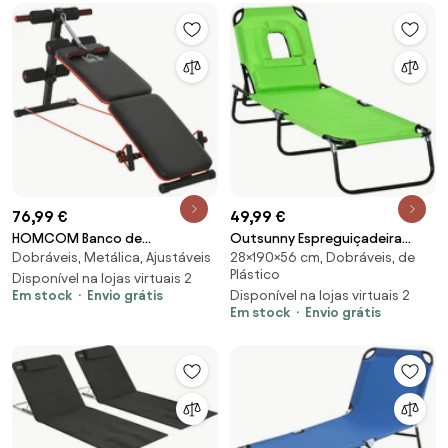
Portugal
76,99 €
49,99 €
HOMCOM Banco de
Outsunny Espreguiçadeira
Dobráveis, Metálica, Ajustáveis
28×190×56 cm, Dobráveis, de
Abdominais Dobrável Ajustável
Jardim Espreguiçadeira de Praia
Plástico
em Altura com Cordas Elásticas
Disponível na lojas virtuais 2
Dobrável Ajustável 4 Posições
Em stock
Envio grátis
Disponível na lojas virtuais 2
137x51x50-66 cm Preto e
Terraço Conforto Almofada
Em stock
Envio grátis
Vermelho | Aosom Portugal
190x56x28 cm Verde | Aosom
Portugal