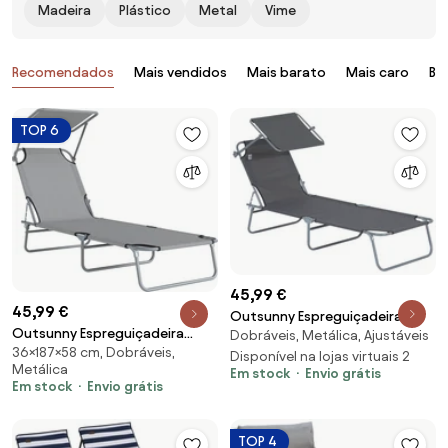
Madeira
Plástico
Metal
Vime
Produtos
Recomendados
Mais vendidos
Mais barato
Mais caro
Ba
TOP 6
45,99 €
45,99 €
Outsunny Espreguiçadeira
Outsunny Espreguiçadeira
Dobráveis, Metálica, Ajustáveis
Jardim Espreguiçadeira de Praia
36×187×58 cm, Dobráveis,
Jardim Dobrável de Praia Toldo
Dobrável com Toldo Ajustável
Disponível na lojas virtuais 2
Metálica
Em stock
Envio grátis
Removível Ajustável Encosto 4
para Terraço e Relaxamento
Em stock
Envio grátis
Posições Exterior 187x58x36cm
187x58x36 cm Cinza | Aosom
Cinza Claro | Aosom Portugal
Portugal
TOP 4