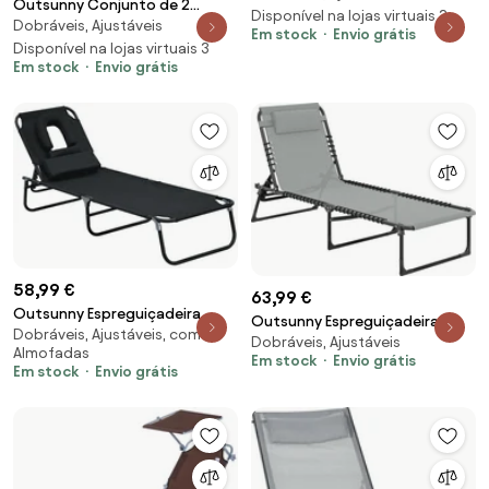
Outsunny Conjunto de 2
124x53x50cm com Encosto
Disponível na lojas virtuais 3
Dobráveis, Ajustáveis
Esteiras de Praia Dobráveis com
Em stock
Envio grátis
Ajustável e Apoio para a
Encosto Ajustável e Encosto
Disponível na lojas virtuais 3
Cabeça Esteira de Praia Cinza |
Em stock
Envio grátis
Acolchoado 146x50x2 cm Verde
Aosom Portugal
| Aosom Portugal
58,99 €
63,99 €
Outsunny Espreguiçadeira
Outsunny Espreguiçadeira
Dobráveis, Ajustáveis, com
Jardim Espreguiçadeira de Praia
Dobráveis, Ajustáveis
Dobrável Revestimento
Almofadas
Dobrável Encosto Ajustável 4
Em stock
Envio grátis
Respirável Estrutura Metálica
Em stock
Envio grátis
Posições Conforto Portátil
189x58x30 cm Cinza Claro |
190x56x28 cm Preto | Aosom
Aosom Portugal
Portugal