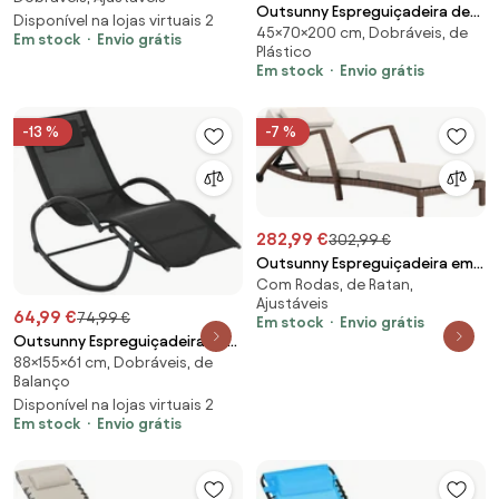
Outsunny Espreguiçadeira de
Encosto Ajustável 7 Posições
Disponível na lojas virtuais 2
45×70×200 cm, Dobráveis, de
Praia Dobrável Espreguiçadeira
Em stock
Envio grátis
Apoio Cabeça Confortável
Plástico
de Jardim com Toldo Ajustável
137x63,5x100,5 cm Creme |
Em stock
Envio grátis
para Terraço Piscina
Aosom Portugal
70x200x45 cm Creme | Aosom
Portugal
-13 %
-7 %
282,99 €
302,99 €
Outsunny Espreguiçadeira em
Com Rodas, de Ratan,
resina trançada com encosto
Ajustáveis
ajustável, rodízios, almofada e
64,99 €
74,99 €
Em stock
Envio grátis
apoios de braço, castanho e
Outsunny Espreguiçadeira de
bege | Aosom Portugal
88×155×61 cm, Dobráveis, de
Balanço de Jardim Apoio Braços
Balanço
Almofada Cabeça Removível
Disponível na lojas virtuais 2
155x61x88 cm Preto Conforto
Em stock
Envio grátis
Durabilidade | Aosom Portugal