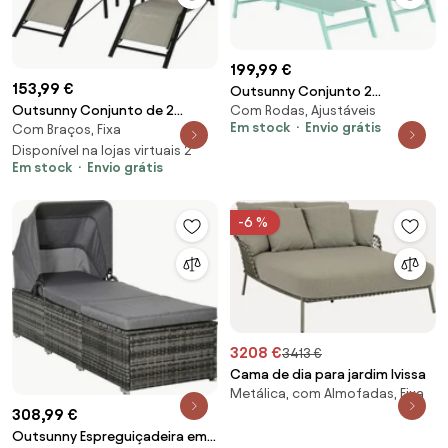
199,99 €
153,99 €
Outsunny Conjunto 2
Outsunny Conjunto de 2
Com Rodas, Ajustáveis
Espreguiçadeiras com Mesa
Em stock
Envio grátis
Com Braços, Fixa
Espreguiçadeiras de Jardim
Lateral, Espreguiçadeira de
59x169x66 cm com Mesa
Disponível na lojas virtuais 2
Jardim com Encosto Ajustável. |
Em stock
Envio grátis
41x41x45 cm Vidro Temperado
Aosom Portugal
Apoio de Braços Cinzento |
Aosom Portugal
-6 %
3208 €
3413 €
Cama de dia para jardim Ivissa
Metálica, com Almofadas, Fixa
308,99 €
Outsunny Espreguiçadeira em