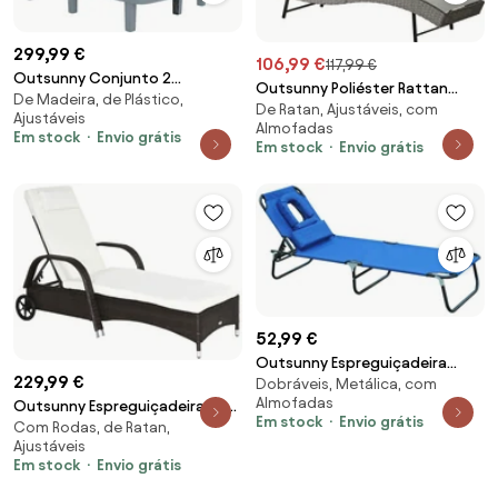
299,99 €
106,99 €
117,99 €
Outsunny Conjunto 2
Outsunny Poliéster Rattan
De Madeira, de Plástico,
Espreguiçadeiras com Encosto
De Ratan, Ajustáveis, com
Espreguiçadeira em Forma de S
Ajustáveis
Ajustável e Tabuleiros em
Almofadas
com Encosto Regulável em 5
Em stock
Envio grátis
Polipropileno 62x158x88 cm
Em stock
Envio grátis
Posições Apoio de Cabeça
Cinza Escuro | Aosom Portugal
Superfície Respirável | Aosom
Portugal
52,99 €
Outsunny Espreguiçadeira
229,99 €
Dobráveis, Metálica, com
reclinável e dobrável com
Almofadas
Outsunny Espreguiçadeira de
almofada de leitura ou
Em stock
Envio grátis
Com Rodas, de Ratan,
Vime Jardim Espreguiçadeira
massagem - Cor Azul - Aço -
Ajustáveis
com Encosto Ajustável em 5
190x56x28 cm | Aosom Portugal
Em stock
Envio grátis
Posições 200x73x30-103cm
Marrom e Bege | Aosom