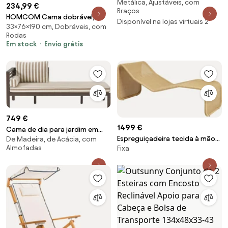
Metálica, Ajustáveis, com
Giovanni
234,99 €
Braços
HOMCOM Cama dobrável,
Disponível na lojas virtuais 2
33×76×190 cm, Dobráveis, com
Cama de hóspedes, encosto
Rodas
reclinável, apoios de braço, 8
Em stock
Envio grátis
rodízios, estrutura de aço,
cinza claro+preto, 190 x 76 x
33cm | Aosom Portugal
749 €
1499 €
Cama de dia para jardim em
Espreguiçadeira tecida à mão
De Madeira, de Acácia, com
madeira de acácia Bo
Almofadas
Fixa
P3S