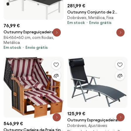
281,99 €
Outsunny Conjunto de 2
Dobráveis, Metálica, Fixa
Espreguiçadeiras de Sol
Em stock
Envio grátis
Dobráveis para Jardim,
76,99 €
Espreguiçadeiras em Texteline
Outsunny Espreguiçadeira
e Alumínio, para Praia, Piscina,
84×166×60 cm, com Rodas,
Reclinável de Jardim com Rodas
61x165x63 cm, Preto | Aosom
Metálica
Encosto Ajustável em 5 Níveis e
Portugal
Em stock
Envio grátis
Estrutura de Aço 166x60x84 cm
Cinza | Aosom Portugal
125,99 €
Outsunny Espreguiçadeira
546,99 €
Dobráveis, Ajustáveis
Dobrável Jardim Ajustável 7
Outsunny Cadeira de Praia tipo