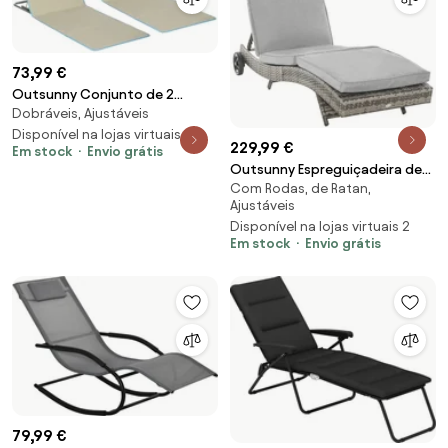
73,99 €
Outsunny Conjunto de 2
Dobráveis, Ajustáveis
Esteiras de Praia Dobráveis
124x53x50cm com Encosto
Disponível na lojas virtuais 2
229,99 €
Em stock
Envio grátis
Ajustável e Apoio para a
Outsunny Espreguiçadeira de
Cabeça Bege e Azul | Aosom
Com Rodas, de Ratan,
Vime Reclinável Espreguiçadeira
Portugal
Ajustáveis
de Jardim com 2 Rodas Encosto
Disponível na lojas virtuais 2
Ajustável em 5 Posições
Em stock
Envio grátis
207x70x70 cm Cinza | Aosom
Portugal
79,99 €