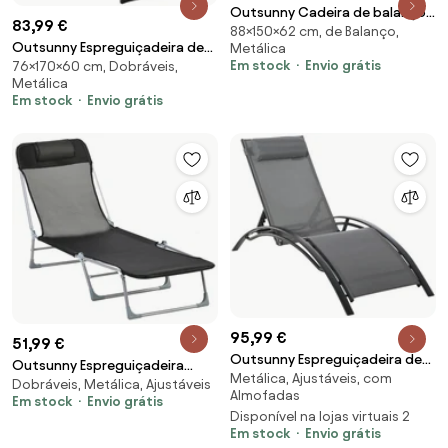
Outsunny Cadeira de balanço
83,99 €
88×150×62 cm, de Balanço,
Cadeira de jardim Balanço
Outsunny Espreguiçadeira de
Metálica
Espreguiçadeira Metal Malha
Em stock
Envio grátis
76×170×60 cm, Dobráveis,
Praia Dobrável Jardim Apoio
Bege 150 x 62 x 88 cm | Aosom
Metálica
Cabeça Removível Encosto
Portugal
Em stock
Envio grátis
Ajustável 4 Posições 170x60x76
cm Cinza | Aosom Portugal
95,99 €
51,99 €
Outsunny Espreguiçadeira de
Outsunny Espreguiçadeira
Metálica, Ajustáveis, com
Jardim Reclinável com Encosto
Dobráveis, Metálica, Ajustáveis
Dobrável Reclinável Jardim
Almofadas
Ajustável em 5 Posições e Apoio
Em stock
Envio grátis
Apoio Cabeça Ajustável 5 Níveis
Disponível na lojas virtuais 2
de Cabeça Removível 171x64x82
Tecido Textilene Respirável
Em stock
Envio grátis
cm Cinza | Aosom Portugal
Conforto Exterior | Aosom