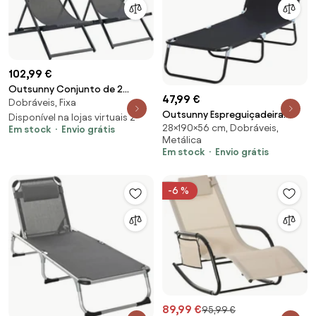
102,99 €
Outsunny Conjunto de 2
47,99 €
Dobráveis, Fixa
Espreguiçadeiras Dobráveis
Outsunny Espreguiçadeira
com Encosto Reclinável em 5
Disponível na lojas virtuais 2
28×190×56 cm, Dobráveis,
Jardim Dobrável de Praia
Em stock
Envio grátis
Posições e Apoio para a
Metálica
Reclinável Exterior 3 Posições
Cabeça 58x96,5x91,5 cm Cinza
Em stock
Envio grátis
Ângulo Ajustável Carga 120 kg
| Aosom Portugal
190x56x28 cm Preto | Aosom
Portugal
-6 %
89,99 €
95,99 €