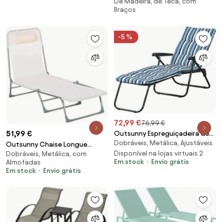
De Madeira, de Teca, com
de teca AH603
Braços
-5 %
72,99 €
76,99 €
51,99 €
Outsunny Espreguiçadeira de
Dobráveis, Metálica, Ajustáveis
banho de sol dobrável
Outsunny Chaise Longue
reclinável 6 posições com
Disponível na lojas virtuais 2
Dobráveis, Metálica, com
Dobrável Jardim Encosto
Em stock
Envio grátis
Almofadas
colchão + apoios de braços
Reclinável 5 Posições Textilene
Em stock
Envio grátis
aço poliéster multicolorido |
Confortável Resistente
Aosom Portugal
Exterior Preto | Aosom Portugal