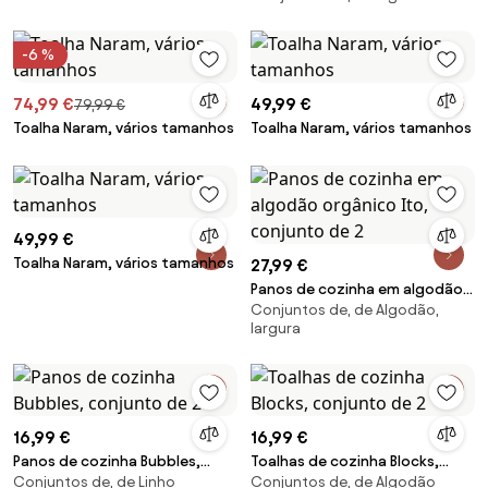
-6 %
74,99 €
49,99 €
79,99 €
Toalha Naram, vários tamanhos
Toalha Naram, vários tamanhos
49,99 €
Toalha Naram, vários tamanhos
27,99 €
Panos de cozinha em algodão
Conjuntos de, de Algodão,
orgânico Ito, conjunto de 2
largura
16,99 €
16,99 €
Panos de cozinha Bubbles,
Toalhas de cozinha Blocks,
Conjuntos de, de Linho
Conjuntos de, de Algodão
conjunto de 2
conjunto de 2