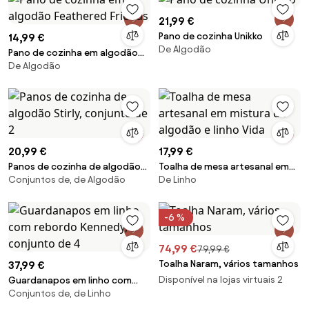
21,99 €
Pano de cozinha Unikko
14,99 €
De Algodão
Pano de cozinha em algodão
De Algodão
Feathered Friends
20,99 €
17,99 €
Panos de cozinha de algodão
Toalha de mesa artesanal em
Conjuntos de, de Algodão
De Linho
Stirly, conjunto de 2
mistura de algodão e linho Vida
-6 %
74,99 €
79,99 €
Toalha Naram, vários tamanhos
37,99 €
Disponível na lojas virtuais 2
Guardanapos em linho com
Conjuntos de, de Linho
rebordo Kennedy, conjunto de
4