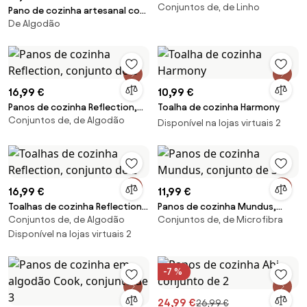
Conjuntos de, de Linho
conjunto de 2
Pano de cozinha artesanal com
De Algodão
padrão floral Lulu
16,99 €
10,99 €
Panos de cozinha Reflection,
Toalha de cozinha Harmony
Conjuntos de, de Algodão
conjunto de 2
Disponível na lojas virtuais 2
16,99 €
11,99 €
Toalhas de cozinha Reflection,
Panos de cozinha Mundus,
Conjuntos de, de Algodão
Conjuntos de, de Microfibra
conjunto de 2
conjunto de 3
Disponível na lojas virtuais 2
-7 %
24,99 €
26,99 €