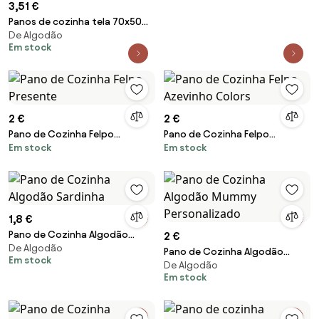
3,51 €
Panos de cozinha tela 70x50
De Algodão
cm - Panos cozinha 100%
Em stock
algodão: 1 Pano jacquard
Vermelho C/ Bege
2 €
2 €
Pano de Cozinha Felpo
Pano de Cozinha Felpo
Em stock
Em stock
Presente
Azevinho Colors
1,8 €
Pano de Cozinha Algodão
2 €
De Algodão
Sardinha
Pano de Cozinha Algodão
Em stock
De Algodão
Mummy Personalizado
Em stock