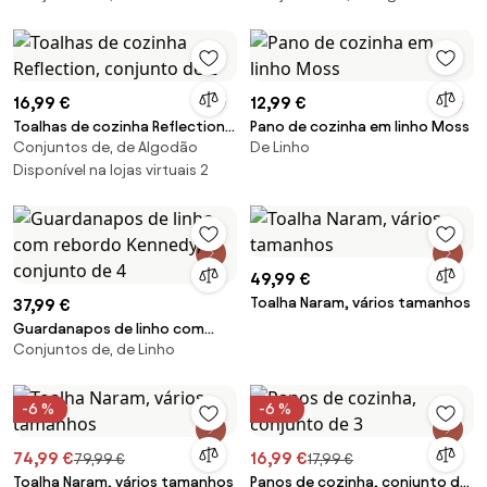
16,99 €
12,99 €
Toalhas de cozinha Reflection,
Pano de cozinha em linho Moss
Conjuntos de, de Algodão
De Linho
conjunto de 2
Disponível na lojas virtuais 2
49,99 €
Toalha Naram, vários tamanhos
37,99 €
Guardanapos de linho com
Conjuntos de, de Linho
rebordo Kennedy, conjunto de
4
-6 %
-6 %
74,99 €
16,99 €
79,99 €
17,99 €
Toalha Naram, vários tamanhos
Panos de cozinha, conjunto de