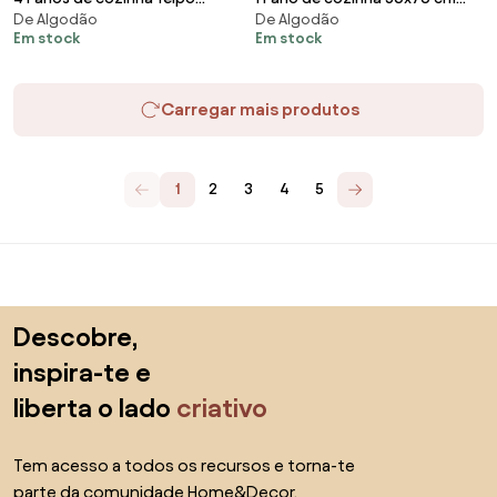
Para utilizadores
Para lojas
Certifique-se de explorar
Produtos
AI designer
Encontra-nos nas redes sociais
Cookies
Termos de processamento
Termos de uso
Escolha o país
© 2026 Biano s.r.o.