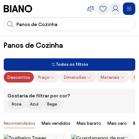
Saltar para o conteúdo
Entrada de pesquisa
Saltar para o rodapé
Panos de Cozinha
Têxteis
Têxteis para Cozinha
Panos de Cozinha
Todos os filtros
Descontos
Preço
Dimensões
Materiais
Ca
Gostaria de filtrar por cor?
Rosa
Azul
Bege
Produtos
Recomendados
Mais vendidos
Mais barato
Mais caro
Ba