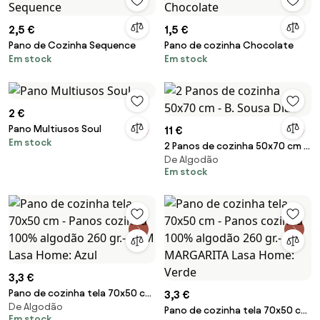
2,5 €
1,5 €
Pano de Cozinha Sequence
Pano de cozinha Chocolate
Em stock
Em stock
2 €
Pano Multiusos Soul
11 €
Em stock
2 Panos de cozinha 50x70 cm -
De Algodão
B. Sousa Dias
Em stock
3,3 €
Pano de cozinha tela 70x50 cm
3,3 €
De Algodão
- Panos cozinha 100% algodão
Pano de cozinha tela 70x50 cm
Em stock