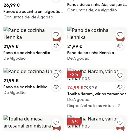
Panos de cozinha Abi, conjunto
26,99 €
Conjuntos de, de Algodão
de 2
Panos de cozinha em algodão
Conjuntos de, de Algodão
Cook, conjunto de 3
21,99 €
21,99 €
Pano de cozinha Hennika
Pano de cozinha Hennika
De Algodão
De Algodão
-6 %
21,99 €
Pano de cozinha Unikko
74,99 €
79,99 €
De Algodão
Toalha Naram, vários tamanhos
De Algodão
Disponível na lojas virtuais 2
-6 %