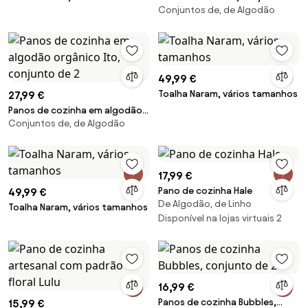
Conjuntos de, de Algodão
3
49,99 €
Toalha Naram, vários tamanhos
27,99 €
Panos de cozinha em algodão
Conjuntos de, de Algodão
orgânico Ito, conjunto de 2
17,99 €
Pano de cozinha Hale
49,99 €
De Algodão, de Linho
Toalha Naram, vários tamanhos
Disponível na lojas virtuais 2
16,99 €
Panos de cozinha Bubbles,
15,99 €