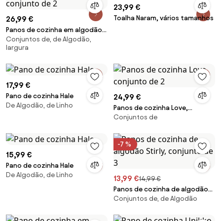
23,99 €
Toalha Naram, vários tamanhos
26,99 €
Panos de cozinha em algodão
Conjuntos de, de Algodão,
orgânico Ito, conjunto de 2
largura
17,99 €
Pano de cozinha Hale
24,99 €
De Algodão, de Linho
Panos de cozinha Love,
Conjuntos de
conjunto de 2
-7 %
15,99 €
Pano de cozinha Hale
De Algodão, de Linho
13,99 €
14,99 €
Panos de cozinha de algodão
Conjuntos de, de Algodão
Stirly, conjunto de 3