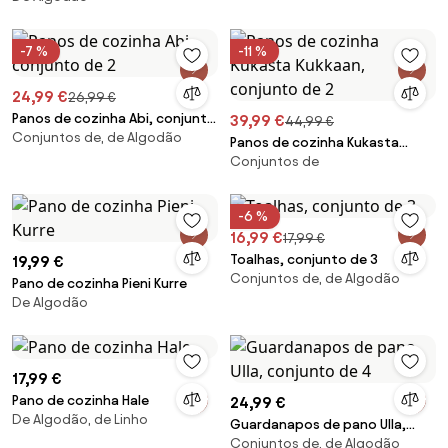
-7 %
-11 %
24,99 €
26,99 €
Panos de cozinha Abi, conjunto
39,99 €
44,99 €
Conjuntos de, de Algodão
de 2
Panos de cozinha Kukasta
Conjuntos de
Kukkaan, conjunto de 2
-6 %
16,99 €
17,99 €
Toalhas, conjunto de 3
19,99 €
Conjuntos de, de Algodão
Pano de cozinha Pieni Kurre
De Algodão
17,99 €
Pano de cozinha Hale
24,99 €
De Algodão, de Linho
Guardanapos de pano Ulla,
Conjuntos de, de Algodão
conjunto de 4