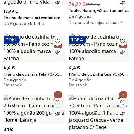
74,99 €
79,99 €
Toalha Naram, vários tamanhos
17,99 €
De Algodão
Toalha de mesa artesanal em
Disponível na lojas virtuais 2
De Algodão, de Linho
mistura de algodão e linho Vida
TOP 1
TOP 4
4,4 €
4,4 €
1 Pano de cozinha tela 70x50
1 Pano de cozinha tela 70x50
De Algodão
De Algodão
cm - Pano cozinha 100%
cm - Pano cozinha 100%
Em stock
Em stock
algodão marca Fateba
algodão marca Fateba
3,1 €