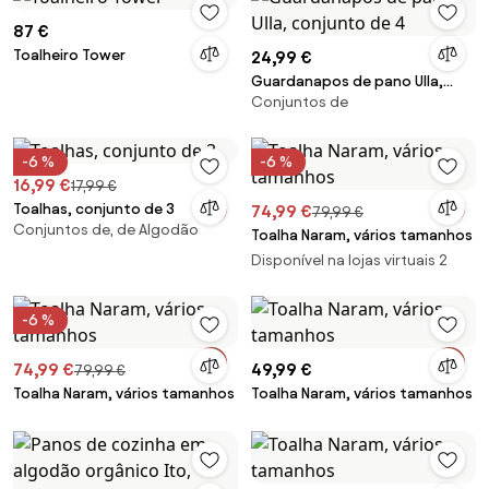
87 €
Toalheiro Tower
24,99 €
Guardanapos de pano Ulla,
Conjuntos de
conjunto de 4
-6 %
-6 %
16,99 €
17,99 €
Toalhas, conjunto de 3
74,99 €
79,99 €
Conjuntos de, de Algodão
Toalha Naram, vários tamanhos
Disponível na lojas virtuais 2
-6 %
74,99 €
49,99 €
79,99 €
Toalha Naram, vários tamanhos
Toalha Naram, vários tamanhos