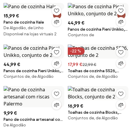
15,99 €
Pano de cozinha Hale
44,99 €
De Algodão, de Linho
Panos de cozinha Pieni Unikko,
Disponível na lojas virtuais 2
Conjuntos de
conjunto de 2
-22 %
44,99 €
17,99 €
22,99 €
Panos de cozinha Pieni Unikko,
Toalhas de cozinha SS26,
Conjuntos de, de Algodão
Conjuntos de, de Algodão
conjunto de 2
conjunto de 2
16,99 €
Toalhas de cozinha Blocks,
9,99 €
Conjuntos de, de Algodão
conjunto de 2
Pano de cozinha artesanal com
De Algodão
riscas Palermo