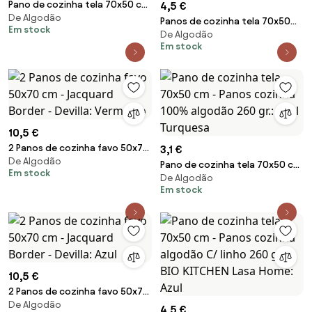
Pano de cozinha tela 70x50 cm
4,5 €
De Algodão
- Panos cozinha 100% algodão
Panos de cozinha tela 70x50
Em stock
260 gr.- Lasa Home: Laranja
De Algodão
cm - Panos cozinha 100%
Em stock
algodão: 1 Pano jacquard
Grecca - Verde pistacho C/
Bege
10,5 €
2 Panos de cozinha favo 50x70
3,1 €
De Algodão
cm - Jacquard Border - Devilla:
Pano de cozinha tela 70x50 cm
Em stock
Vermelho
De Algodão
- Panos cozinha 100% algodão
Em stock
260 gr.: Azul Turquesa
10,5 €
2 Panos de cozinha favo 50x70
De Algodão
cm - Jacquard Border - Devilla:
4,5 €