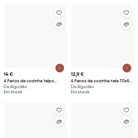
14 €
3,7 €
4 Panos de cozinha felpo
1 Pano de cozinha 50x70 cm
De Algodão
De Algodão
50x50 cm - Panos cozinha
100% algodão: Vermelho
Em stock
Em stock
100% algodão 440 gr.- Salad
Lasa Home: Pack de 4 panos
Terracota
Carregar mais produtos
1
2
3
4
5