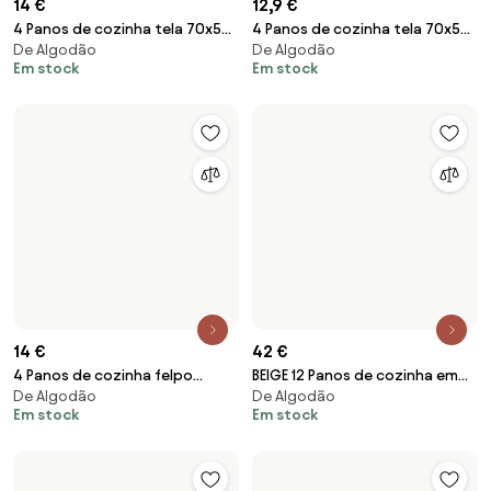
De Algodão
De Algodão
50x50 cm - Panos cozinha
felpo para bordar ponto de
Em stock
Em stock
100% algodão 440 gr.- NOVA
cruz 50x50 cm com 380 gr./m2:
Lasa Home: Pack de 4 panos
Bege
Verde
4,4 €
14 €
1 Pano de cozinha tela 65x65
4 Panos de cozinha tela 70x50
De Algodão
De Algodão
cm - Pano cozinha 100%
cm - Panos cozinha 100%
Em stock
Em stock
algodão marca Fateba
algodão 270 gr.- CHRISTMAS
Lasa Home
9,7 €
2 Panos de cozinha 50x70 cm -
De Algodão
DOPAE Devilla
Em stock
12,9 €
4 Panos de cozinha tela 70x50