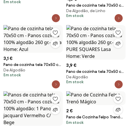
Em stock
Azul
Pano de cozinha tela 70x50 cm
De Algodão, de Linho
- Panos cozinha algodão C/
Em stock
linho 260 gr.- BIO KITCHEN Lasa
Home: Azul
3,1 €
Pano de cozinha tela 70x50 cm
3,9 €
De Algodão
- Panos cozinha 100% algodão
Pano de cozinha tela 70x50 cm
Em stock
260 gr.- Lasa Home: Azul
De Algodão
- Panos cozinha 100% algodão
Em stock
260 gr.- PURE SQUARES Lasa
Home: Verde
2 €
Pano de Cozinha Felpo Trenó
Em stock
Mágico