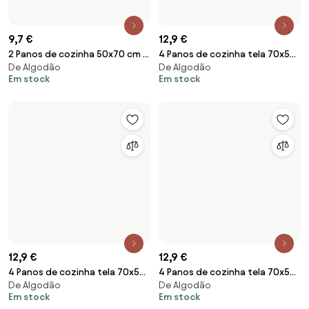
De Algodão
De Algodão
50x50 cm - Panos cozinha
cm - Panos cozinha 100%
Em stock
Em stock
100% algodão 440 gr.- Atlantic
algodão 270 gr.- Atlantic Lasa
Lasa Home: Pack de 4 panos
Home: Pack de 4 panos
Cinzento
Cinzento
14 €
14 €
4 Panos de cozinha felpo
4 Panos de cozinha felpo
De Algodão
De Algodão
50x50 cm - Panos cozinha
50x50 cm - Panos cozinha
Em stock
Em stock
100% algodão 440 gr.- Drink
100% algodão 440 gr.- Salad
Lasa Home: Pack de 4 panos
Lasa Home: Pack de 4 panos
Bege
Cinzento