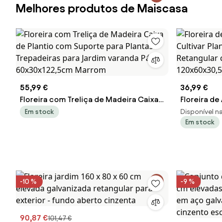
Melhores produtos de Maiscasa
55,99 €
36,99 €
Floreira com Treliça de Madeira Caixa
Floreira d
de Plantio com Suporte para Plantas
Cultivar Pla
Em stock
Disponível na 
Em stock
Trepadeiras para Jardim varanda Pátio
Retangular
60x30x122,5cm Marrom
120x60x30,
-10 %
-9 %
90,87 €
101,47 €