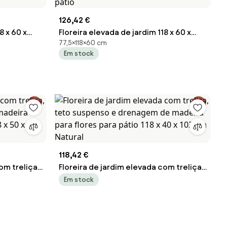
126,42 €
8 x 60 x
Floreira elevada de jardim 118 x 60 x
77,5×118×60 cm
etal
77,5 cm com Estrutura em metal
Em stock
 sistema de
galvanizado, pés elevados, sistema de
terraço ou
drenagem e base alta para terraço ou
pátio
118,42 €
om treliça,
Floreira de jardim elevada com treliça,
 madeira
teto suspenso e drenagem de madeira
Em stock
8 x 50 x 103
para flores para pátio 118 x 40 x 103 cm
Natural