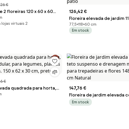
,26 €
 2 floreiras 120 x 60 x 60
126,42 €
cm
s para hortas, com
Floreira elevada de jardim 11
lojas virtuais 2
77,5×118×60 cm
em aço galvanizado e fundo
77,5 cm com Estrutura em m
Em stock
nzento escuro
galvanizado, pés elevados,
drenagem e base alta para 
pátio
36 €
evada quadrada para horta,
147,76 €
m
dular, para legumes,
Floreira de jardim elevada c
ores, dim. 150 x 62 x 30 cm,
teto suspenso e drenagem
Em stock
para trepadeiras e flores 14
cm Natural