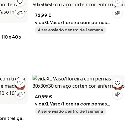
72,99 €
vidaXL Vaso/floreira com pernas
50x50x50 cm aço corten cor
A ser enviado dentro de 1 semana
110 x 40 x
enferrujado
com teto
 Vaso
40,99 €
vidaXL Vaso/floreira com pernas
30x30x30 cm aço corten cor
A ser enviado dentro de 1 semana
om treliça,
enferrujado
de madeira
40 x 103 cm