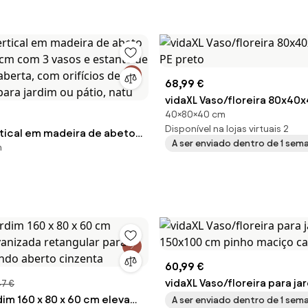
Natural
68,99 €
vidaXL Vaso/floreira 80x40
40×80×40 cm
PE preto
Disponível na lojas virtuais 2
rtical em madeira de abeto
A ser enviado dentro de 1 sem
m
60 cm com 3 vasos e estante
ão aberta, com orifícios de
para jardim ou pátio, natu
60,99 €
vidaXL Vaso/floreira para ja
47 €
rdim 160 x 80 x 60 cm elevada
150x100 cm pinho maciço c
A ser enviado dentro de 1 sem