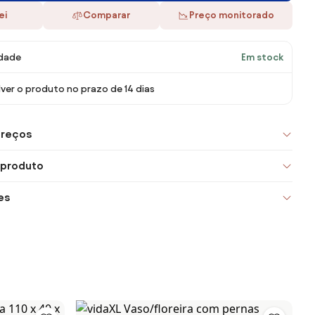
ei
Comparar
Preço monitorado
idade
Em stock
ver o produto no prazo de 14 dias
preços
 produto
es