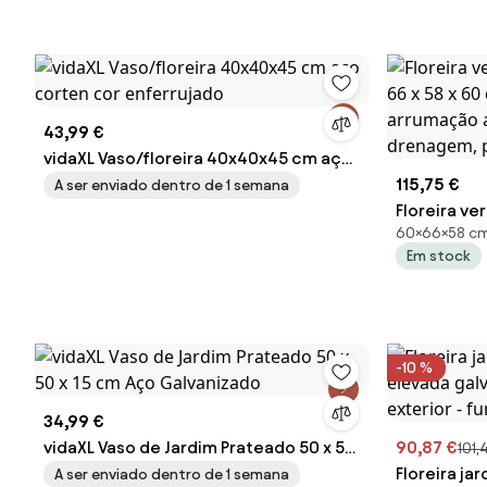
43,99 €
vidaXL Vaso/floreira 40x40x45 cm aço
corten cor enferrujado
115,75 €
A ser enviado dentro de 1 semana
Floreira ve
60×66×58 c
66 x 58 x 
Em stock
de arrumaç
drenagem, 
-10 %
34,99 €
vidaXL Vaso de Jardim Prateado 50 x 50
90,87 €
101,
x 15 cm Aço Galvanizado
Floreira ja
A ser enviado dentro de 1 semana