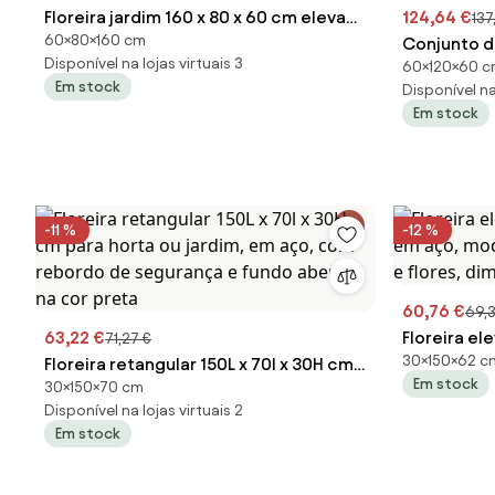
Floreira jardim 160 x 80 x 60 cm elevada
124,64 €
137
60×80×160 cm
galvanizada retangular para exterior -
Conjunto de
Disponível na lojas virtuais 3
60×120×60 
fundo aberto cinzenta
cm elevada
Em stock
Disponível na 
estrutura 
Em stock
aberto, ci
-11 %
-12 %
60,76 €
69,
63,22 €
Floreira el
71,27 €
30×150×62 c
Floreira retangular 150L x 70l x 30H cm
em aço, mo
Em stock
30×150×70 cm
para horta ou jardim, em aço, com
plantas e fl
Disponível na lojas virtuais 2
rebordo de segurança e fundo aberto,
preto
Em stock
na cor preta