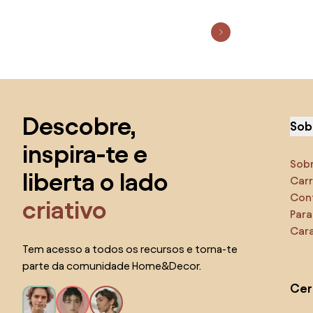
Saltar para o topo
Descobre,
Sob
inspira-te e
Sob
liberta o lado
Carr
Con
criativo
Para
Cara
Tem acesso a todos os recursos e torna-te
parte da comunidade Home&Decor.
Cer