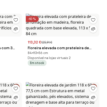
-10 %
113,32 €
125,91 €
a com 3
Floreira elevada com prateleira de
84×113×56 cm
arrumação em madeira, floreira
Disponível na lojas virtuais 2
ifícios de
quadrada com base elevada, 113 x 56 x
Em stock
84 cm