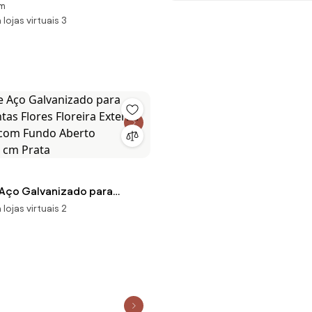
cm
 retangular para exterior -
lojas virtuais 3
to cinzenta
e Aço Galvanizado para
ntas Flores Floreira Exterior
lojas virtuais 2
 com Fundo Aberto
5 cm Prata