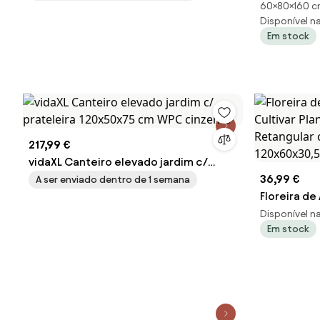
60×80×160 
galvanizada
Disponível na 
fundo aber
Em stock
217,99 €
vidaXL Canteiro elevado jardim c/
prateleira 120x50x75 cm WPC cinzento
36,99 €
A ser enviado dentro de 1 semana
Floreira d
Cultivar Pla
Disponível na 
Em stock
Retangular
120x60x30,