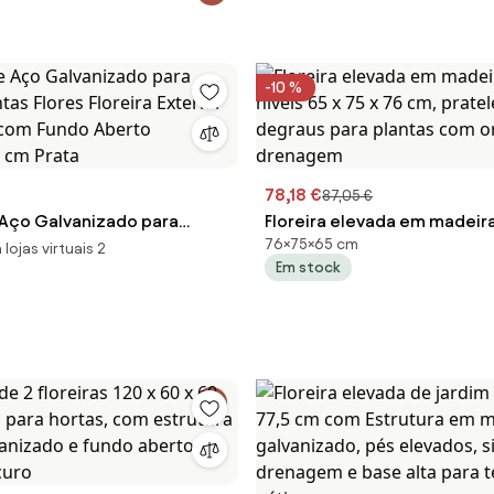
-10 %
78,18 €
87,05 €
e Aço Galvanizado para
Floreira elevada em madeir
76×75×65 cm
ntas Flores Floreira Exterior
níveis 65 x 75 x 76 cm, prateleira em
lojas virtuais 2
Em stock
 com Fundo Aberto
degraus para plantas com or
5 cm Prata
drenagem