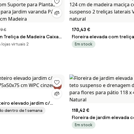
170,43 €
99 €
m Treliça de Madeira Caixa
Floreira elevada com treliça 
 com Suporte para Plantas
124 cm de madeira maciça 
lojas virtuais 2
Em stock
s para Jardim varanda Pátio
suspenso 2 treliças laterais
,5cm Madeira
inferior natural
eiro elevado jardim c/
 175x50x75 cm WPC cinzento
118,42 €
ado dentro de 1 semana
Floreira de jardim elevada c
teto suspenso e drenagem 
Em stock
para flores para pátio 118 x 