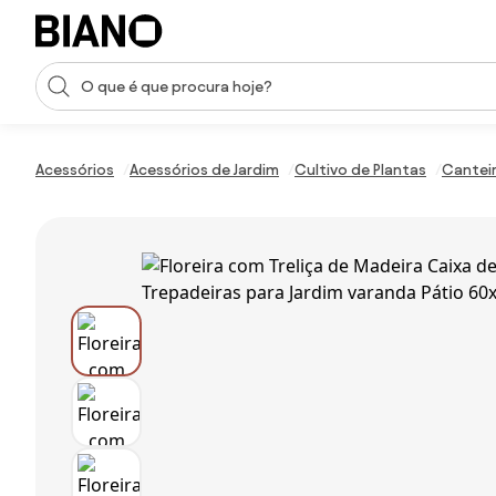
Saltar para o conteúdo
Entrada de pesquisa
Saltar para o rodapé
Acessórios
Acessórios de Jardim
Cultivo de Plantas
Cantei