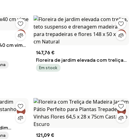
x40 cm vime
147,76 €
Floreira de jardim elevada com treliça,
ana
teto suspenso e drenagem madeira
Em stock
para trepadeiras e flores 148 x 50 x 103
cm Natural
rdim
astanho
121,09 €
ana