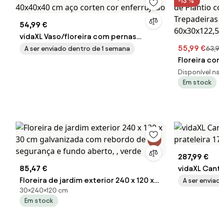
-13 %
54,99 €
vidaXL Vaso/floreira com pernas
40x40x40 cm aço corten cor
55,99 €
A ser enviado dentro de 1 semana
63,
enferrujado
Floreira co
de Plantio
Disponível na 
Em stock
Trepadeira
60x30x122
287,99 €
85,47 €
vidaXL Cant
Floreira de jardim exterior 240 x 120 x
prateleira
A ser envi
30×240×120 cm
30 cm galvanizada com rebordo de
Em stock
segurança e fundo aberto, , verde