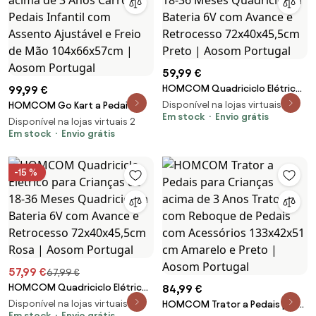
59,99 €
HOMCOM Quadriciclo Elétrico
99,99 €
para Crianças de 18-36 Meses
Disponível na lojas virtuais 3
HOMCOM Go Kart a Pedais
Quadriciclo a Bateria 6V com
Em stock
Envio grátis
para Crianças acima de 3 Anos
Disponível na lojas virtuais 2
Avance e Retrocesso
Carro de Pedais Infantil com
Em stock
Envio grátis
72x40x45,5cm Preto | Aosom
Assento Ajustável e Freio de
Portugal
Mão 104x66x57cm | Aosom
-15 %
Portugal
57,99 €
67,99 €
HOMCOM Quadriciclo Elétrico
84,99 €
para Crianças de 18-36 Meses
Disponível na lojas virtuais 3
HOMCOM Trator a Pedais para
Quadriciclo a Bateria 6V com
Em stock
Envio grátis