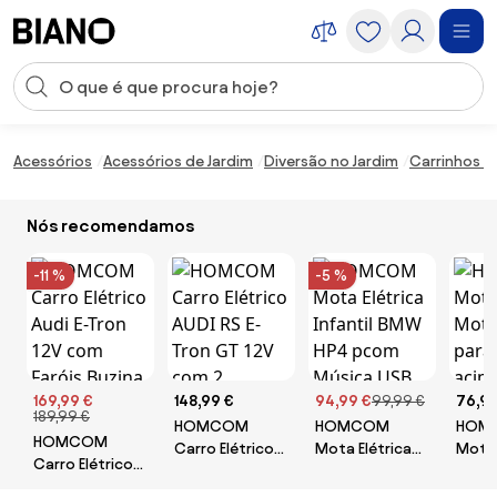
Saltar para o conteúdo
Entrada de pesquisa
Saltar para o rodapé
Acessórios
Acessórios de Jardim
Diversão no Jardim
Carrinhos e 
Nós recomendamos
-11 %
-5 %
169,99 €
148,99 €
94,99 €
99,99 €
76,99
189,99 €
HOMCOM
HOMCOM
HOM
HOMCOM
Carro Elétrico
Mota Elétrica
Mota 
Carro Elétrico
AUDI RS E-Tron
Infantil BMW
Motoe
Audi E-Tron 12V
GT 12V com 2
HP4 pcom
para 