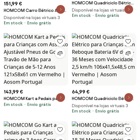
HOMCOM Quadriciclo Elétrico
151,99 €
para Crianças com Reboque
Disponível na lojas virtuais 3
HOMCOM Carro Elétrico Audi
Bateria 6V de 18-36 Meses com
Em stock
Envio grátis
TT para Crianças acima de 3
Disponível na lojas virtuais 3
Velocidade 2,5 km/h
Anos com Controlo Remoto
Em stock
Envio grátis
106x41,5x48,5 cm Verde |
Música e Luzes Bateria 12V
Aosom Portugal
102x60x44 cm Branco | Aosom
Portugal
143,99 €
64,99 €
HOMCOM Kart a Pedais para
HOMCOM Quadriciclo Elétrico
Em stock
Envio grátis
Crianças com Assento
para Crianças com Reboque
Disponível na lojas virtuais 3
Ajustável Pneus de Goma
Bateria 6V de 18-36 Meses com
Em stock
Envio grátis
Travão de Mão para Crianças
Velocidade 2,5 km/h
de 5-12 Anos 121x58x61 cm
106x41,5x48,5 cm Vermelho |
Vermelho | Aosom Portugal
Aosom Portugal