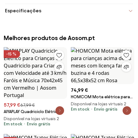
Especificações
Melhores produtos de Aosom.pt
-15 %
74,99 €
HOMCOM Mota elétrica para
crianças acima de 18 meses
Disponível na lojas virtuais 2
57,99 €
67,99 €
com licença faróis buzina e 4
Em stock
Envio grátis
AIYAPLAY Quadriciclo Elétrico
rodas 66,5x38x52 cm Rosa
para Crianças 6 V Quadriciclo
Disponível na lojas virtuais 2
para Crianças com Velocidade
Em stock
Envio grátis
até 3 km/h Faróis e Música
70x42x45 cm Vermelho | Aosom