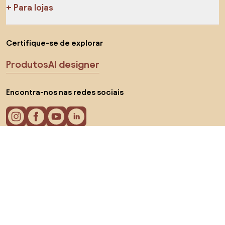
Para lojas
Certifique-se de explorar
Produtos
AI designer
Encontra-nos nas redes sociais
Cookies
Termos de processamento
Termos de uso
Escolha o país
© 2026 Biano s.r.o.