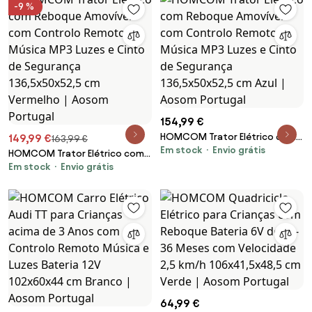
-9 %
Portugal
154,99 €
HOMCOM Trator Elétrico com
149,99 €
163,99 €
Em stock
Envio grátis
Reboque Amovível com
HOMCOM Trator Elétrico com
Controlo Remoto Música MP3
Em stock
Envio grátis
Reboque Amovível com
Luzes e Cinto de Segurança
Controlo Remoto Música MP3
136,5x50x52,5 cm Azul | Aosom
Luzes e Cinto de Segurança
Portugal
136,5x50x52,5 cm Vermelho |
Aosom Portugal
64,99 €