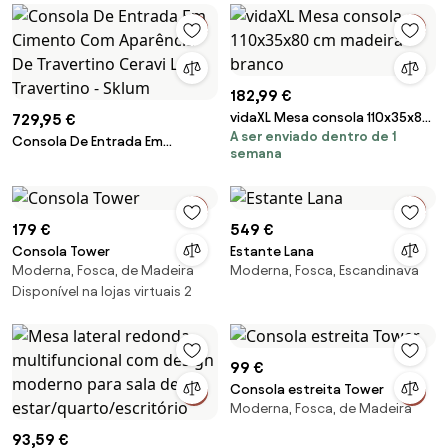
182,99 €
vidaXL Mesa consola 110x35x80
729,95 €
A ser enviado dentro de 1
cm madeira branco
Consola De Entrada Em
semana
Cimento Com Aparência De
Travertino Ceravi Look
Travertino - Sklum
179 €
549 €
Consola Tower
Estante Lana
Moderna, Fosca, de Madeira
Moderna, Fosca, Escandinava
Disponível na lojas virtuais 2
99 €
Consola estreita Tower
Moderna, Fosca, de Madeira
93,59 €