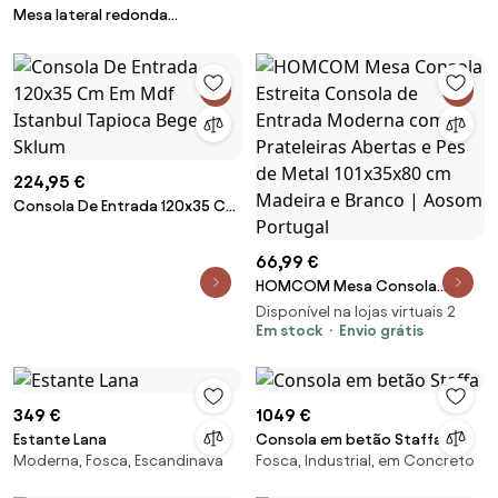
Mesa lateral redonda
multifuncional com design
moderno para sala de
estar/quarto/escritório
224,95 €
Consola De Entrada 120x35 Cm
Em Mdf Istanbul Tapioca Bege -
Sklum
66,99 €
HOMCOM Mesa Consola
Estreita Consola de Entrada
Disponível na lojas virtuais 2
Moderna com 3 Prateleiras
Em stock
Envio grátis
Abertas e Pés de Metal
101x35x80 cm Madeira e Branco
| Aosom Portugal
349 €
1049 €
Estante Lana
Consola em betão Staffa
Moderna, Fosca, Escandinava
Fosca, Industrial, em Concreto