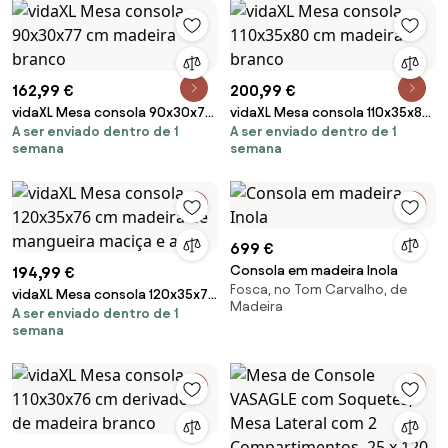
162,99 €
200,99 €
vidaXL Mesa consola 90x30x77
vidaXL Mesa consola 110x35x80
A ser enviado dentro de 1
A ser enviado dentro de 1
cm madeira branco
cm madeira branco
semana
semana
699 €
Consola em madeira Inola
194,99 €
Fosca, no Tom Carvalho, de
vidaXL Mesa consola 120x35x76
Madeira
A ser enviado dentro de 1
cm madeira de mangueira
semana
maciça e aço