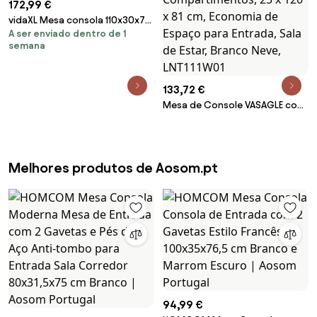
172,99 €
vidaXL Mesa consola 110x30x76
A ser enviado dentro de 1
cm derivados de madeira
semana
branco
133,72 €
Mesa de Console VASAGLE com
Soquetes, Mesa Lateral com 2
Compartimentos, 25 x 120 x 81
cm, Economia de Espaço para
Entrada, Sala de Estar, Branco
Melhores produtos de Aosom.pt
Neve, LNT111W01
94,99 €