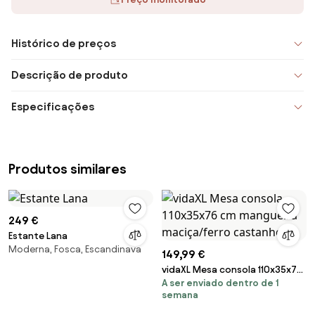
Histórico de preços
Descrição de produto
Especificações
Produtos similares
249 €
Estante Lana
Moderna, Fosca, Escandinava
149,99 €
vidaXL Mesa consola 110x35x76
A ser enviado dentro de 1
cm mangueira maciça/ferro
semana
castanho