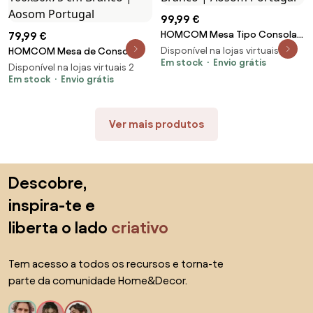
99,99 €
HOMCOM Mesa Tipo Consola
79,99 €
para Sala de Estar Consola
Disponível na lojas virtuais 3
HOMCOM Mesa de Consola
para Entrada com 2 Gavetas e
Em stock
Envio grátis
Estreita Consola de Entrada
Disponível na lojas virtuais 2
Prateleira Inferior 100x33x75cm
Moderna com 2 Gavetas
Em stock
Envio grátis
Branco | Aosom Portugal
Compartimento e Pés de
Madeira 100x30x75 cm Branco |
Aosom Portugal
Ver mais produtos
Saltar para o topo
Descobre,
inspira-te e
liberta o lado
criativo
Tem acesso a todos os recursos e torna-te
parte da comunidade Home&Decor.