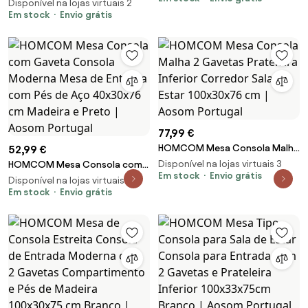
Entrada Mesa de Entrada com
Disponível na lojas virtuais 2
compacto auxiliar com 2
Estante Aberto e Estrutura de
Em stock
Envio grátis
gavetas | Aosom Portugal
Aço Anti-tombo para Sala
100x30x87 cm Branco | Aosom
Portugal
77,99 €
HOMCOM Mesa Consola Malha
52,99 €
2 Gavetas Prateleira Inferior
Disponível na lojas virtuais 3
HOMCOM Mesa Consola com
Corredor Sala Estar 100x30x76
Em stock
Envio grátis
Gaveta Consola Moderna
Disponível na lojas virtuais 2
cm | Aosom Portugal
Mesa de Entrada com Pés de
Em stock
Envio grátis
Aço 40x30x76 cm Madeira e
Preto | Aosom Portugal