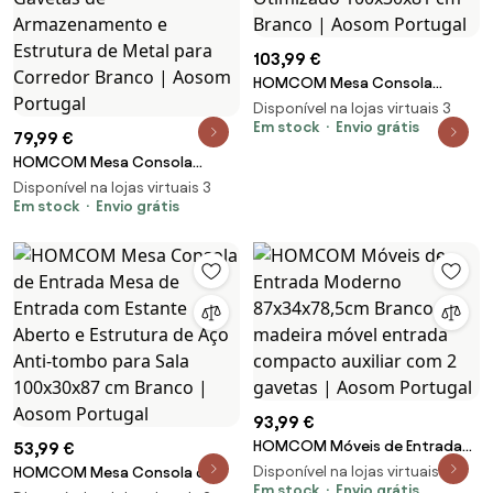
103,99 €
HOMCOM Mesa Consola
Entrada 2 Gavetas Design Vime
Disponível na lojas virtuais 3
Sala Corredor Espaço
Em stock
Envio grátis
79,99 €
Otimizado 100x30x81 cm
HOMCOM Mesa Consola
Branco | Aosom Portugal
100x30x75cm Mesa de Entrada
Disponível na lojas virtuais 3
Moderno com 2 Gavetas de
Em stock
Envio grátis
Armazenamento e Estrutura de
Metal para Corredor Branco |
Aosom Portugal
93,99 €
HOMCOM Móveis de Entrada
53,99 €
Moderno 87x34x78,5cm Branco
Disponível na lojas virtuais 3
HOMCOM Mesa Consola de
e madeira móvel entrada
Em stock
Envio grátis