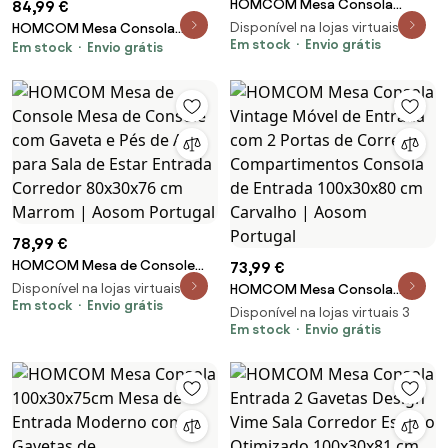
HOMCOM Mesa Consola
84,99 €
Consola de Entrada com 2
Disponível na lojas virtuais 2
HOMCOM Mesa Consola
Gavetas Estilo Francês
Em stock
Envio grátis
Em stock
Envio grátis
Moderna Mesa de Entrada com
100x35x76,5 cm Branco e
2 Gavetas e Pés de Aço Anti-
Marrom Escuro | Aosom
tombo para Entrada Sala
Portugal
Corredor 80x31,5x75 cm Branco
| Aosom Portugal
78,99 €
HOMCOM Mesa de Console
73,99 €
Mesa de Console com Gaveta
Disponível na lojas virtuais 2
HOMCOM Mesa Consola
e Pés de Aço para Sala de Estar
Em stock
Envio grátis
Vintage Móvel de Entrada com
Disponível na lojas virtuais 3
Entrada Corredor 80x30x76 cm
2 Portas de Correr e
Em stock
Envio grátis
Marrom | Aosom Portugal
Compartimentos Consola de
Entrada 100x30x80 cm
Carvalho | Aosom Portugal