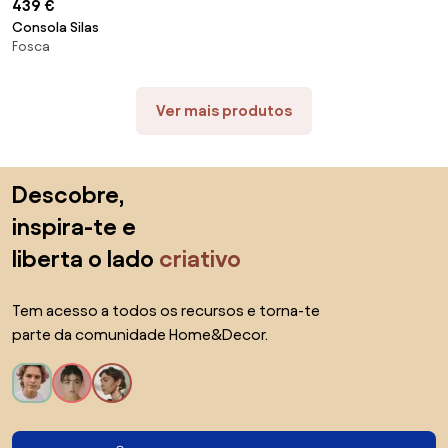
439 €
Consola Silas
Fosca
Ver mais produtos
Saltar para o topo
Descobre,
inspira-te e
liberta o lado
criativo
Tem acesso a todos os recursos e torna-te
parte da comunidade Home&Decor.