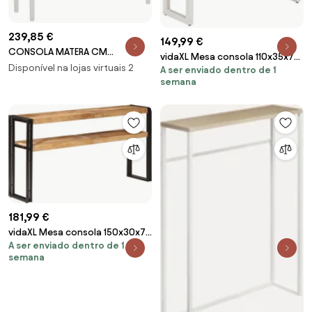
239,85 €
149,99 €
CONSOLA MATERA CM
vidaXL Mesa consola 110x35x76
107X37X80
Disponível na lojas virtuais 2
A ser enviado dentro de 1
cm mangueira maciça/ferro
semana
castanho
181,99 €
vidaXL Mesa consola 150x30x75
A ser enviado dentro de 1
cm madeira de mangueira
semana
áspera