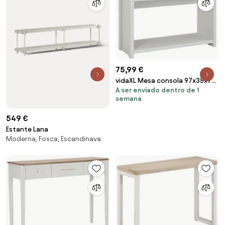
75,99 €
vidaXL Mesa consola 97x35x76
A ser enviado dentro de 1
cm cinzento
semana
549 €
Estante Lana
Moderna, Fosca, Escandinava