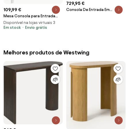
729,95 €
109,99 €
Consola De Entrada Em
Cimento Com Aparência De
Mesa Consola para Entrada
Travertino Ceravi Look
Mesa de Entrada com 2
Disponível na lojas virtuais 3
Travertino - Sklum
Gavetas de Desenho de
Em stock
Envio grátis
Melhores produtos de Westwing