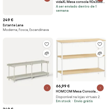
vidaXL Mesa consola 110x35x80
A ser enviado dentro de 1
cm madeira branco
semana
249 €
Estante Lana
Moderna, Fosca, Escandinava
66,99 €
HOMCOM Mesa Consola
Estreita Consola de Entrada
Disponível na lojas virtuais 2
Moderna com 3 Prateleiras
Em stock
Envio grátis
Abertas e Pés de Metal