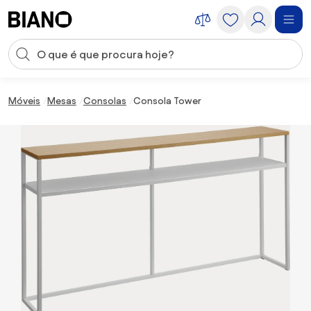
Saltar para o conteúdo
Entrada de pesquisa
Saltar para o rodapé
Móveis
Mesas
Consolas
Consola Tower