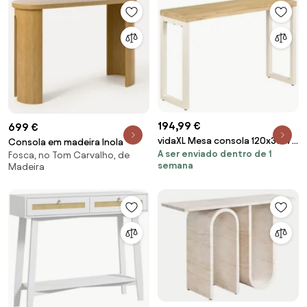
194,99 €
699 €
vidaXL Mesa consola 120x35x76
Consola em madeira Inola
A ser enviado dentro de 1
cm madeira de mangueira
Fosca, no Tom Carvalho, de
semana
Madeira
maciça e aço