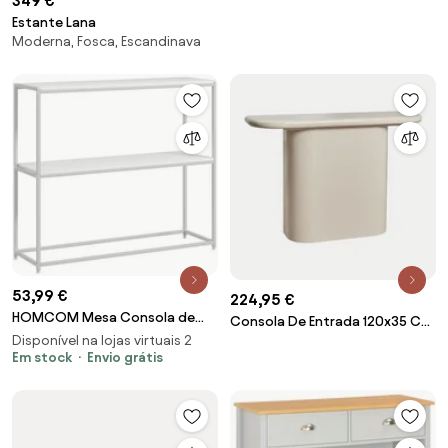
349 €
101x35x80 cm Madeira e Branco
Estante Lana
| Aosom Portugal
Moderna, Fosca, Escandinava
53,99 €
224,95 €
HOMCOM Mesa Consola de
Consola De Entrada 120x35 Cm
Entrada Mesa de Entrada com
Disponível na lojas virtuais 2
Em Mdf Istanbul Tapioca Bege -
Estante Aberto e Estrutura de
Em stock
Envio grátis
Sklum
Aço Anti-tombo para Sala
100x30x87 cm Branco | Aosom
Portugal