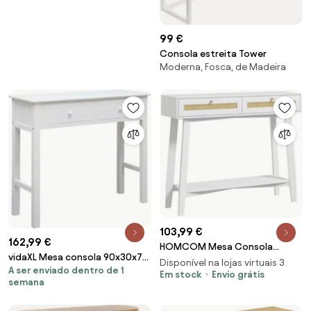
99 €
Consola estreita Tower
Moderna, Fosca, de Madeira
103,99 €
162,99 €
HOMCOM Mesa Consola
vidaXL Mesa consola 90x30x77
Entrada 2 Gavetas Design Vime
Disponível na lojas virtuais 3
A ser enviado dentro de 1
cm madeira branco
Sala Corredor Espaço
Em stock
Envio grátis
semana
Otimizado 100x30x81 cm
Branco | Aosom Portugal