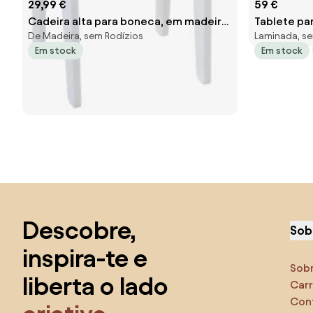
29,99 €
59 €
Cadeira alta para boneca, em madeira
Tablete pa
De Madeira, sem Rodízios
Laminada, se
FSC® branco
Crane bra
Em stock
Em stock
Saltar para o topo
Descobre,
Sob
inspira-te e
Sob
liberta o lado
Carr
Con