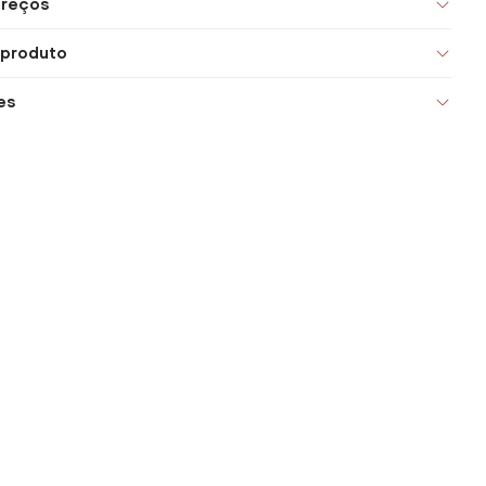
preços
 produto
es