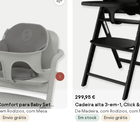
299,95 €
omfort para Baby Set
Cadeira alta 3-em-1, Click &
 sem Rodízios, com Mesa
De Madeira, com Rodízios, com
emo 2 cinzento
CYBEX preto
Envio grátis
Em stock
Envio grátis