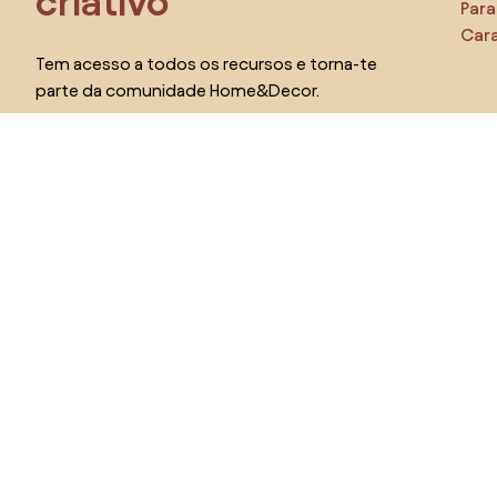
criativo
Para
Cara
Tem acesso a todos os recursos e torna-te
parte da comunidade Home&Decor.
Cer
Pr
Eu quero todos os recursos!
Escolha o país