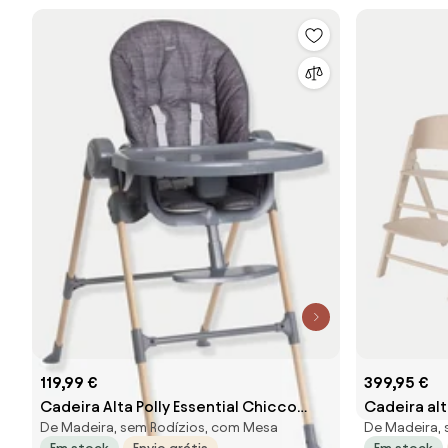
119,99 €
399,95 €
Cadeira Alta Polly Essential Chicco
Cadeira alt
De Madeira, sem Rodízios, com Mesa
De Madeira, 
cinzento
madeira