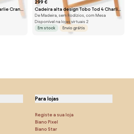
299 €
arlie Crane
Cadeira alta design Tobo Tod 4 Charlie
De Madeira, sem Rodízios, com Mesa
Crane branco
Disponível na lojas virtuais 2
Em stock
Envio grátis
Para lojas
Registe a sua loja
Biano Pixel
Biano Star