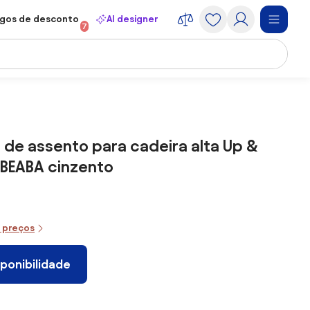
gos de desconto
AI designer
7
de assento para cadeira alta Up &
 BEABA cinzento
e preços
sponibilidade