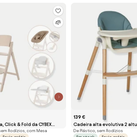
139 €
a, Click & Fold da CYBEX
Cadeira alta evolutiva 2 altu
sem Rodízios, com Mesa
De Plástico, sem Rodízios
Vertbaudet High & Low azul 