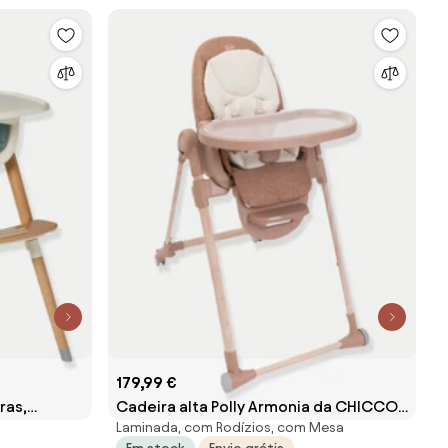
179,99 €
ras,
Cadeira alta Polly Armonia da CHICCO
Laminada, com Rodízios, com Mesa
medio liso
terracota