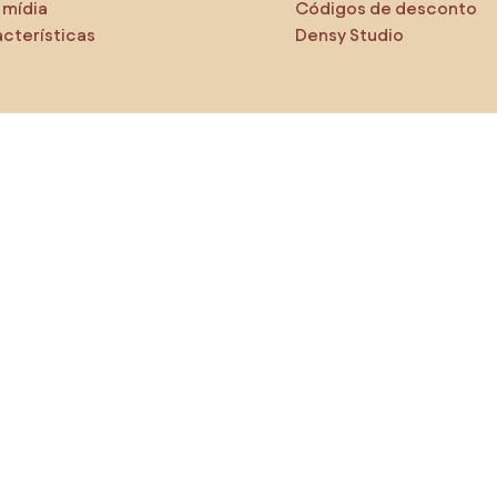
 mídia
Códigos de desconto
cterísticas
Densy Studio
tifique-se de explorar
odutos
AI designer