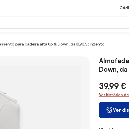
Códi
ssento para cadeira alta Up & Down, da BEABA cinzento
Almofada 
Down, da
39,99 €
Ver histórico d
Ver di