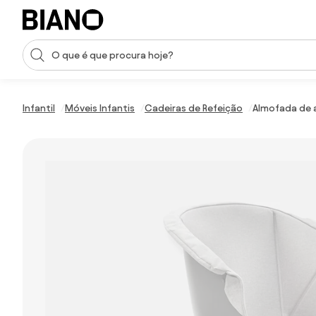
Saltar para o conteúdo
Entrada de pesquisa
Saltar para o rodapé
Infantil
Móveis Infantis
Cadeiras de Refeição
Almofada de a