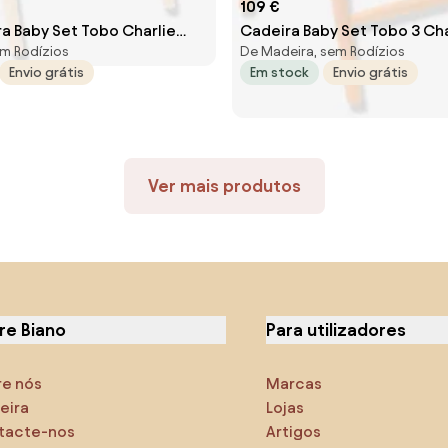
109 €
ra Baby Set Tobo Charlie
Cadeira Baby Set Tobo 3 Ch
m Rodízios
De Madeira, sem Rodízios
nco
branco
Envio grátis
Em stock
Envio grátis
Ver mais produtos
re Biano
Para utilizadores
re nós
Marcas
eira
Lojas
tacte-nos
Artigos