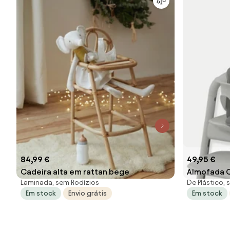
84,99 €
49,95 €
Cadeira alta em rattan bege
Almofada C
Laminada, sem Rodízios
De Plástico,
Cybex da L
Em stock
Envio grátis
Em stock