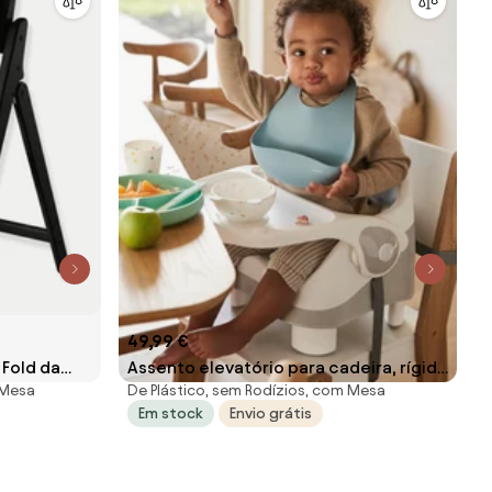
49,99 €
 Fold da
Assento elevatório para cadeira, rígido
 Mesa
De Plástico, sem Rodízios, com Mesa
cinzento claro liso
Em stock
Envio grátis