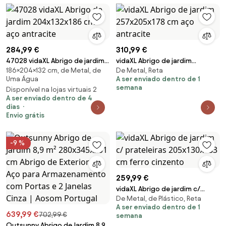
Armazenamento de
Ferramentas Cinza | Aosom
Portugal
284,99 €
310,99 €
47028 vidaXL Abrigo de jardim
vidaXL Abrigo de jardim
186×204×132 cm, de Metal, de
De Metal, Reta
204x132x186 cm aço antracite
257x205x178 cm aço antracite
Uma Água
A ser enviado dentro de 1
semana
Disponível na lojas virtuais 2
A ser enviado dentro de 4
dias
Envio grátis
-9 %
259,99 €
vidaXL Abrigo de jardim c/
De Metal, de Plástico, Reta
prateleiras 205x130x183 cm
A ser enviado dentro de 1
ferro cinzento
639,99 €
702,99 €
semana
Outsunny Abrigo de Jardim 8,9