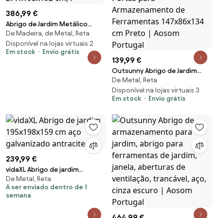
386,99 €
Abrigo de Jardim Metálico
De Madeira, de Metal, Reta
Modello LegnoMax – 4,9 m²,
277x195x192 cm, P
Disponível na lojas virtuais 2
Em stock
Envio grátis
139,99 €
Outsunny Abrigo de Jardim
De Metal, Reta
Exterior de 1,26 m² de Aço
Galvanizado com 2 Portas para
Disponível na lojas virtuais 3
Em stock
Envio grátis
Armazenamento de
Ferramentas 147x86x134 cm
Preto | Aosom Portugal
239,99 €
vidaXL Abrigo de jardim
De Metal, Reta
195x198x159 cm aço
A ser enviado dentro de 1
galvanizado antracite
semana
464,99 €