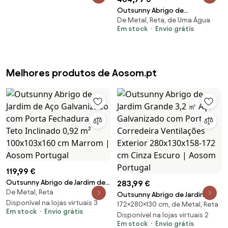
Outsunny Abrigo de
De Metal, Reta, de Uma Água
armazenamento para jardim,
Em stock
Envio grátis
abrigo para ferramentas de
jardim, janela, aberturas de
ventilação, trancável, aço,
cinza escuro | Aosom Portugal
Melhores produtos de Aosom.pt
119,99 €
Outsunny Abrigo de Jardim de
283,99 €
De Metal, Reta
Aço Galvanizado com Porta
Outsunny Abrigo de Jardim
Fechadura e Teto Inclinado 0,92
Disponível na lojas virtuais 3
172×280×130 cm, de Metal, Reta
Grande 3,2 ㎡ Aço Galvanizado
Em stock
Envio grátis
m² 100x103x160 cm Marrom |
com Porta Corredeira
Disponível na lojas virtuais 2
Aosom Portugal
Em stock
Envio grátis
Ventilações Exterior