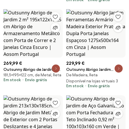
Jardim com 2 Portas
Ferramentas Resistente e
Deslizantes e 4 Janelas Branco
Espaçoso Base Incluída 4
e Cinza | Aosom Portugal
Janelas Cinza | Aosom Portugal
269,99 €
229,99 €
Outsunny Abrigo de Jardim 2 m²
Outsunny Abrigo Jardim
181,5×195×122 cm, de Metal, Reta
De Madeira, Reta
195x122x181,5 cm Abrigo de
Ferramentas Armário Madeira
Em stock
Envio grátis
Armazenamento Metálico com
Exterior Prateleira Dupla Porta
Disponível na lojas virtuais 3
Em stock
Envio grátis
Porta de Correr e 2 Janelas
Janelas Espaçoso 1275x500x164
Cinza Escuro | Aosom Portugal
cm Cinza | Aosom Portugal