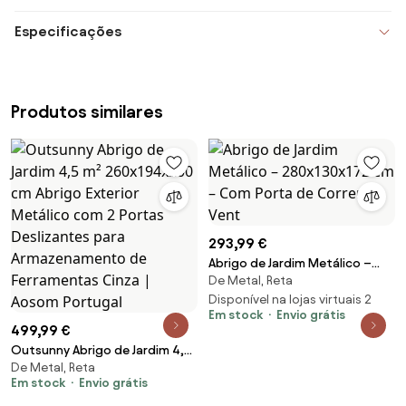
Especificações
Produtos similares
293,99 €
Abrigo de Jardim Metálico –
De Metal, Reta
280x130x172 cm – Com Porta
de Correr, Vent
Disponível na lojas virtuais 2
Em stock
Envio grátis
499,99 €
Outsunny Abrigo de Jardim 4,5
De Metal, Reta
m² 260x194x200 cm Abrigo
Em stock
Envio grátis
Exterior Metálico com 2 Portas
Deslizantes para