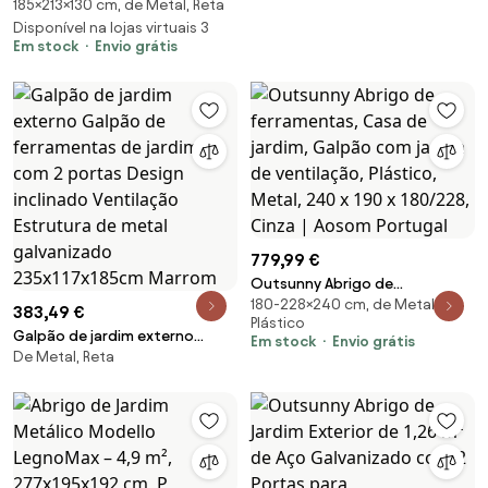
185×213×130 cm, de Metal, Reta
2,42 m 213x130x185 cm Abrigo
de Jardim Metálico para
Disponível na lojas virtuais 3
Em stock
Envio grátis
Armazenamento com 2 Portas
Deslizantes e 4 Janelas Cinza
Escuro | Aosom Portugal
779,99 €
Outsunny Abrigo de
180-228×240 cm, de Metal, de
ferramentas, Casa de jardim,
383,49 €
Plástico
Galpão com janela de
Galpão de jardim externo
Em stock
Envio grátis
ventilação, Plástico, Metal, 240
De Metal, Reta
Galpão de ferramentas de
x 190 x 180/228, Cinza | Aosom
jardim com 2 portas Design
Portugal
inclinado Ventilação Estrutura
de metal galvanizado
235x117x185cm Marrom