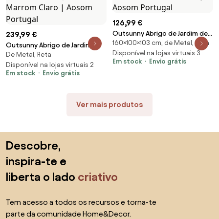
126,99 €
Outsunny Abrigo de Jardim de
239,99 €
160×100×103 cm, de Metal, Reta
Aço Galvanizado com Porta
Outsunny Abrigo de Jardim
Fechadura e Teto Inclinado 0,92
Disponível na lojas virtuais 3
De Metal, Reta
213x130x185cm Abrigo de Jardim
Em stock
Envio grátis
m² 100x103x160 cm Verde |
Metálico de Exterior com 2
Disponível na lojas virtuais 2
Aosom Portugal
Em stock
Envio grátis
Portas Deslizantes e 4 Janelas
Marrom Claro | Aosom Portugal
Ver mais produtos
Saltar para o topo
Descobre,
inspira-te e
liberta o lado
criativo
Tem acesso a todos os recursos e torna-te
parte da comunidade Home&Decor.