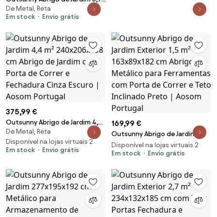
De Metal, Reta
m² 280x345x201 cm Abrigo de
Em stock
Envio grátis
Exterior de Aço para
Armazenamento com Portas e
2 Janelas Cinza | Aosom
Portugal
375,99 €
Outsunny Abrigo de Jardim 4,4
169,99 €
De Metal, Reta
m² 240x206x198 cm Abrigo de
Outsunny Abrigo de Jardim
Jardim com Porta de Correr e
Disponível na lojas virtuais 2
Exterior 1,5 m² 163x89x182 cm
Disponível na lojas virtuais 2
Em stock
Envio grátis
Fechadura Cinza Escuro |
Abrigo Metálico para
Em stock
Envio grátis
Aosom Portugal
Ferramentas com Porta de
Correr e Teto Inclinado Preto |
Aosom Portugal