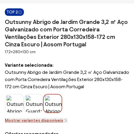
TOP 2
Outsunny Abrigo de Jardim Grande 3,2 ㎡ Aço
Galvanizado com Porta Corredeira
Ventilações Exterior 280x130x158-172 cm
Cinza Escuro | Aosom Portugal
Dimensões
172×280×130 cm
Variante selecionada:
Outsunny Abrigo de Jardim Grande 3,2 ㎡ Aço Galvanizado
com Porta Corredeira Ventilações Exterior 280x130x158-
172 cm Cinza Escuro | Aosom Portugal
Mostrar variantes disponíveis
Ofertas recomendadas