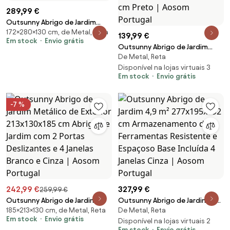
289,99 €
Outsunny Abrigo de Jardim
172×280×130 cm, de Metal, Reta
280x130x172 cm Abrigo de
139,99 €
Em stock
Envio grátis
Exterior de Aço Galvanizado
Outsunny Abrigo de Jardim
com Porta Corredeira e
De Metal, Reta
Exterior de 1,26 m² de Aço
Ventilações Cinza | Aosom
Galvanizado com 2 Portas para
Disponível na lojas virtuais 3
Portugal
Em stock
Envio grátis
Armazenamento de
Ferramentas 147x86x134 cm
Preto | Aosom Portugal
-7 %
242,99 €
327,99 €
259,99 €
Outsunny Abrigo de Jardim
Outsunny Abrigo de Jardim 4,9
185×213×130 cm, de Metal, Reta
De Metal, Reta
Metálico de Exterior
m² 277x195x192 cm
Em stock
Envio grátis
213x130x185 cm Abrigo de
Armazenamento de
Disponível na lojas virtuais 2
Em stock
Envio grátis