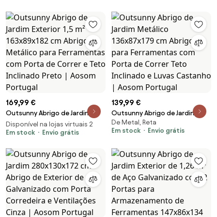
280x130x158-172 cm Cinza
Escuro | Aosom Portugal
169,99 €
139,99 €
Outsunny Abrigo de Jardim
Outsunny Abrigo de Jardim
De Metal, Reta
Exterior 1,5 m² 163x89x182 cm
Metálico 136x87x179 cm Abrigo
Disponível na lojas virtuais 2
Em stock
Envio grátis
Abrigo Metálico para
Em stock
Envio grátis
para Ferramentas com Porta de
Ferramentas com Porta de
Correr Teto Inclinado e Luvas
Correr e Teto Inclinado Preto |
Castanho | Aosom Portugal
Aosom Portugal