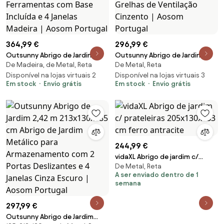
364,99 €
296,99 €
Outsunny Abrigo de Jardim
Outsunny Abrigo de Jardim
De Madeira, de Metal, Reta
De Metal, Reta
277x195x192 cm Metálico para
Exterior 2,7 m² 234x132x185 cm
Armazenamento de
Disponível na lojas virtuais 2
com Três Portas Fechadura e
Disponível na lojas virtuais 3
Em stock
Envio grátis
Em stock
Envio grátis
Ferramentas com Base Incluída
Grelhas de Ventilação
e 4 Janelas Madeira | Aosom
Cinzento | Aosom Portugal
Portugal
244,99 €
vidaXL Abrigo de jardim c/
De Metal, Reta
prateleiras 205x130x183 cm
A ser enviado dentro de 1
ferro antracite
semana
297,99 €
Outsunny Abrigo de Jardim