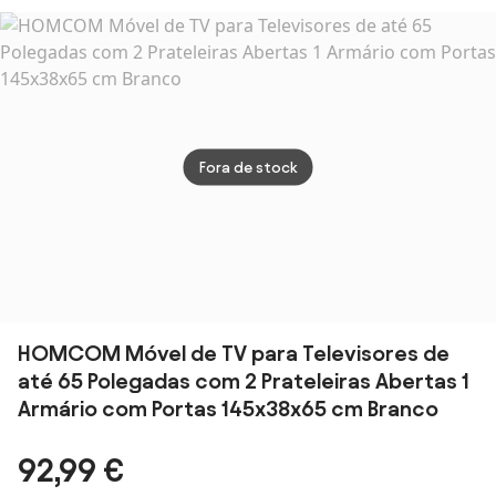
iluminação LED
RGB, móvel
para TV com
prateleiras
abertas, 177,8 x
30 x 18 cm,
preto | Aosom
Fora de stock
Portugal
HOMCOM Móvel de TV para Televisores de
até 65 Polegadas com 2 Prateleiras Abertas 1
Armário com Portas 145x38x65 cm Branco
92,99 €