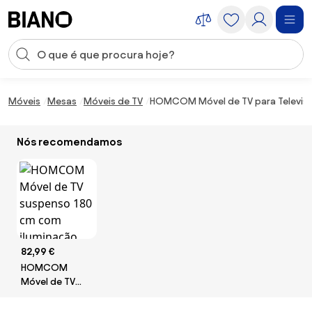
Saltar para o conteúdo
Entrada de pesquisa
Saltar para o rodapé
Móveis
Mesas
Móveis de TV
HOMCOM Móvel de TV para Televisor
Nós recomendamos
82,99 €
HOMCOM
Móvel de TV
suspenso 180
cm com