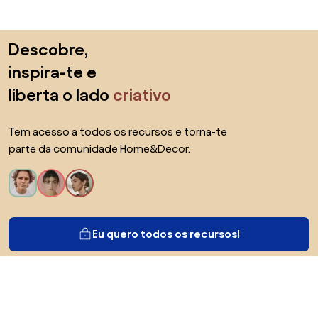
Saltar para o topo
Descobre,
inspira-te e
liberta o lado
criativo
Tem acesso a todos os recursos e torna-te
parte da comunidade Home&Decor.
Eu quero todos os recursos!
Sobre Biano