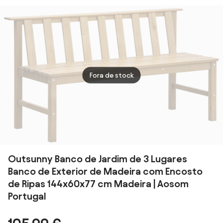
Encosto
Braços Madeira
Decorativo e
Aço Resistente
Apoio para os
122x60x80 cm
Braços Carga
Carga 230 kg |
280kg Ferro
Aosom
Fundido e Aço
Portugal
128x58,5x89cm
Fora de stock
| Aosom
Portugal
Outsunny Banco de Jardim de 3 Lugares
Banco de Exterior de Madeira com Encosto
de Ripas 144x60x77 cm Madeira | Aosom
Portugal