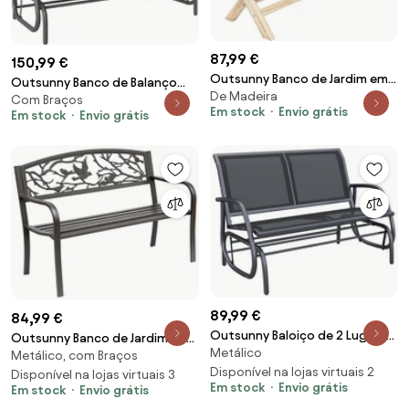
87,99 €
150,99 €
Outsunny Banco de Jardim em
Outsunny Banco de Balanço
De Madeira
madeira maciça, Banqueta de
Com Braços
para Jardim de 3 Lugares Banco
Em stock
Envio grátis
Em stock
Envio grátis
Jardim com Assento em Ripas
de Baloiço com Apoios de
Efeito Madeira, 140 x 40 x 43
Braços Capacidade 300 kg
cm, Madeira Natural | Aosom
151x75x85 cm Preto | Aosom
Portugal
Portugal
89,99 €
84,99 €
Outsunny Baloiço de 2 Lugares
Outsunny Banco de Jardim de
Metálico
com Tubo de Metal e Tecido de
Metálico, com Braços
Aço Banco de Exterior com
Textilene para Exteriores Carga
Disponível na lojas virtuais 2
Apoio para os Braços e Encosto
Disponível na lojas virtuais 3
Em stock
Envio grátis
Máx. 200 kg 120x70x85 cm
Em stock
Envio grátis
Decorativo 127x60x85 cm
Preto | Aosom Portugal