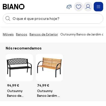
Saltar para o conteúdo
Entrada de pesquisa
Saltar para o rodapé
Móveis
Bancos
Bancos de Exterior
Outsunny Banco de Jardim de 
Nós recomendamos
94,99 €
74,99 €
Outsunny
Outsunny
Banco de
Banco Jardim 2
Jardim de 2
Lugares
Lugares com
Encosto Apoios