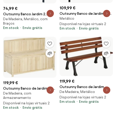
109,99 €
74,99 €
Outsunny Banco de Jardim de
Outsunny Banco Jardim 2
Metálico
Aço Banco de Exterior de 2
De Madeira, Metálico, com
Lugares Encosto Apoios Braços
Braços
Lugares com Encosto
Disponível na lojas virtuais 2
Madeira Aço Resistente
Em stock
Envio grátis
Em stock
Envio grátis
Decorativo 127x63x83cm Preto
122x60x80 cm Carga 230 kg |
| Aosom Portugal
Aosom Portugal
119,99 €
119,99 €
Outsunny Banco de Jardim
Outsunny Banco de Jardim de
De Madeira, Metálico
Exterior 2 Lugares em Alumínio e
De Madeira, com
Madeira com Baú de
Ripas de Madeira 120x57x70 cm
Disponível na lojas virtuais 2
Armazenamento
Armazenamento e Encosto
Em stock
Envio grátis
| Aosom Portugal
Disponível na lojas virtuais 2
Carga 250 kg para Pátio
Em stock
Envio grátis
Terraço Varanda 115x45x75 cm
Natural | Aosom Portugal