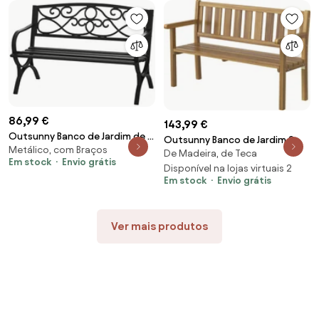
86,99 €
143,99 €
Outsunny Banco de Jardim de 2
Outsunny Banco de Jardim 2
Metálico, com Braços
Lugares com Encosto e Apoio
De Madeira, de Teca
Lugares, Banco Exterior em
Em stock
Envio grátis
para os Braços Vintage Carga
Ripas de Madeira de Abeto,
Disponível na lojas virtuais 2
280kg Ferro Fundido
Em stock
Envio grátis
Estilo Country, Banco para
128x58,5x85cm Preto | Aosom
Terraço, Pátio e Quintal,
Portugal
150x57x93 cm, Cor Teca |
Ver mais produtos
Aosom Portugal