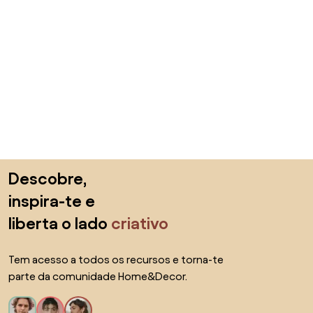
Saltar para o topo
Descobre,
inspira-te e
liberta o lado
criativo
Tem acesso a todos os recursos e torna-te
parte da comunidade Home&Decor.