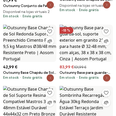
67,99 €
Redonda Suporte Preenchível
Disponível na lojas virtuais 2
Outsunny Conjunto de Pesos
Cimento Peso 12 kg Estável
Em stock
Envio grátis
para Base de Chapéu de Sol de
Disponível na lojas virtuais 2
Ø46x33 cm Cor Bronze | Aosom
4 Peças Preenchível com 15
Em stock
Envio grátis
Portugal
Litros de Água ou 19,5 kg de
Areia Preto | Aosom Portugal
-18 %
42,99 €
83,99 €
101,99 €
Outsunny Base Chapéu de Sol
Outsunny Base para guarda-
Em stock
Envio grátis
Em stock
Envio grátis
Redonda Suporte Preenchido
sol, suporte exterior em
Cimento Peso 9,5 kg Mastros
granito 21 kg, para haste Ø 32-
Ø38/48 mm Resistente Preto |
48 mm, com alças, 38 x 38 x 38
Aosom Portugal
cm, Cinza | Aosom Portugal