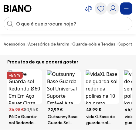
Saltar para o conteúdo
Entrada de pesquisa
Saltar para o rodapé
Acessórios
Acessórios de Jardim
Guarda-sóis e Tendas
Suportes
Produtos de que poderá gostar
-54 %
36,95 €
80,95 €
72,99 €
48,99 €
46,99
Pé De Guarda-
Outsunny Base
vidaXL Base de
vidaX
sol Redondo
Guarda Sol
guarda-sol
guard
Ø60 Cm Em
Universal
redonda
semic
Aço Peuet
Suporte Estável
poliresina 10 kg
polir