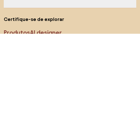
Certifique-se de explorar
Produtos
AI designer
Encontra-nos nas redes sociais
Cookies
Termos de processamento
Termos de uso
Escolha o país
© 2026 Biano s.r.o.