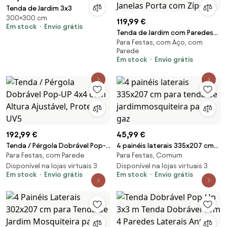
Tenda de Jardim 3x3
300×300 cm
119,99 €
Em stock
Envio grátis
Tenda de Jardim com Paredes
Para Festas, com Aço, com
Laterais Amovíveis Janelas
Parede
Porta com Zíper
Em stock
Envio grátis
192,99 €
45,99 €
Tenda / Pérgola Dobrável Pop-
4 painéis laterais 335x207 cm
Para Festas, com Parede
Para Festas, Comum
UP 4x4 com Altura Ajustável,
para tenda de
Proteção UV5
Disponível na lojas virtuais 3
jardimmosquiteira para gaz
Disponível na lojas virtuais 3
Em stock
Envio grátis
Em stock
Envio grátis