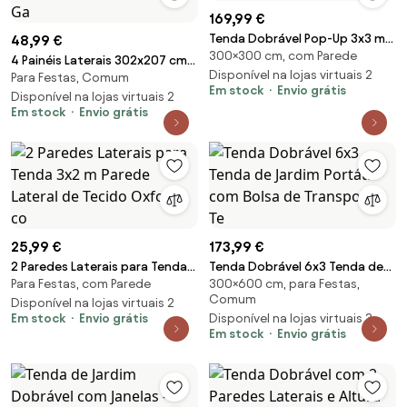
169,99 €
Tenda Dobrável Pop-Up 3x3 m
48,99 €
300×300 cm, com Parede
Tenda Dobrável com 4 Paredes
4 Painéis Laterais 302x207 cm
Laterais Anti
Disponível na lojas virtuais 2
Para Festas, Comum
para Tenda de Jardim
Em stock
Envio grátis
Mosquiteira para Ga
Disponível na lojas virtuais 2
Em stock
Envio grátis
25,99 €
173,99 €
2 Paredes Laterais para Tenda
Tenda Dobrável 6x3 Tenda de
Para Festas, com Parede
300×600 cm, para Festas,
3x2 m Parede Lateral de Tecido
Jardim Portátil com Bolsa de
Comum
Oxford co
Disponível na lojas virtuais 2
Transporte Te
Em stock
Envio grátis
Disponível na lojas virtuais 3
Em stock
Envio grátis