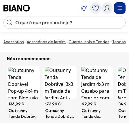
Saltar para o conteúdo
Entrada de pesquisa
Saltar para o rodapé
Acessórios
Acessórios de Jardim
Guarda-sóis e Tendas
Tendas 
Nós recomendamos
136,99 €
173,99 €
92,99 €
84,99
Outsunny
Outsunny
Outsunny
Outs
Tenda Dobrável
Tenda Dobrável
Tenda de
Tenda
Pop-up 4x4 m
3x3 m Tenda de
Jardim 4x3 m
3x3 m
com Bloqueio
Jardim Anti-UV
Gazebo para
Jardi