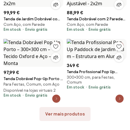
99,99 €
88,99 €
Tenda de Jardim Dobrável com
Tenda Dobrável com 2 Paredes
Com Aço, com Parede
Com Aço, com Parede
Janelas - 2x2m
Laterais e Altura Ajustável -
Em stock
Envio grátis
Em stock
Envio grátis
2x2m
349 €
Tenda Profissional Pop Up
97,99 €
300×300 cm, para Festas,
Paddock de Jardim 3x3 m –
Tenda Dobrável Pop-Up Porto –
Comum
Estrutura em Alumí
Para Festas, Comum, com Aço
300×300 cm – Tecido Oxford e
Em stock
Envio grátis
Aço – Monta
Disponível na lojas virtuais 2
Em stock
Envio grátis
Ver mais produtos