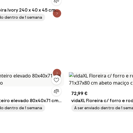
eira Ivory 240 x 40 x 45 cm
ado dentro de 1 semana
72,99 €
teiro elevado 80x40x71 cm
vidaXL Floreira c/ forro e ro
eno
71x37x80 cm abeto maciço
ado dentro de 1 semana
A ser enviado dentro de 1 sem