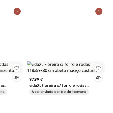
97,99 €
das
vidaXL Floreira c/ forro e rodas
 cinzento
118x59x80 cm abeto maciço castanho
ana
A ser enviado dentro de 1 semana