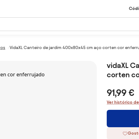
Códi
ros
VidaXL Canteiro de jardim 400x80x45 cm aço corten cor enferr
vidaXL C
corten co
91,99 €
Ver histórico d
Gost