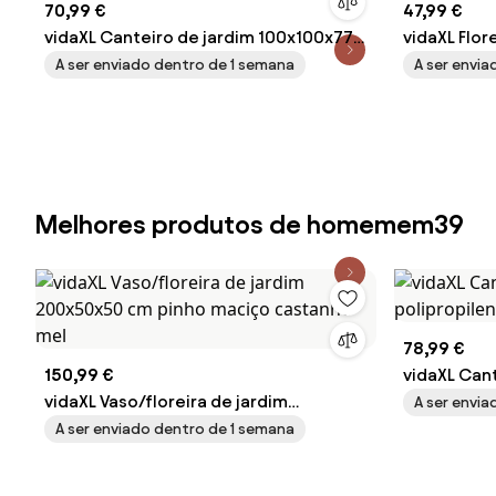
70,99 €
47,99 €
vidaXL Canteiro de jardim 100x100x77
vidaXL Flor
cm aço corten cor enferrujado
Aço
A ser enviado dentro de 1 semana
A ser envi
Melhores produtos de homemem39
78,99 €
150,99 €
vidaXL Can
vidaXL Vaso/floreira de jardim
polipropil
A ser envi
200x50x50 cm pinho maciço
A ser enviado dentro de 1 semana
castanho-mel