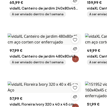
65,99 €
159,99 €
vidaXL Canteiro de jardim 240x80x45
vidaXL Can
cm aço corten cor enferrujado
cm aço cor
A ser enviado dentro de 1 semana
A ser envi
97,99 €
49,99 €
vidaXL Canteiro de jardim 480x80x45
vidaXL Can
cm aço corten cor enferrujado
cm aço cor
A ser enviado dentro de 1 semana
A ser envi
57,99 €
vidaXL Floreira Ivory 320 x 40 x 45 cm
51,99 €