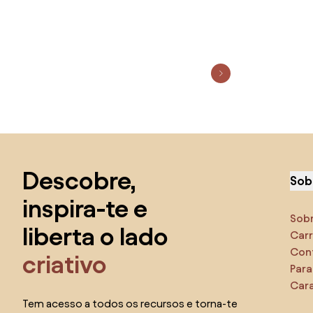
Saltar para o topo
Descobre,
Sob
inspira-te e
Sob
liberta o lado
Carr
Con
criativo
Para
Cara
Tem acesso a todos os recursos e torna-te