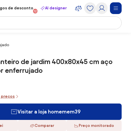
gos de desconto
AI designer
12
ujado
anteiro de jardim 400x80x45 cm aço
r enferrujado
e preços
Visitar a loja homemem39
ei
Comparar
Preço monitorado