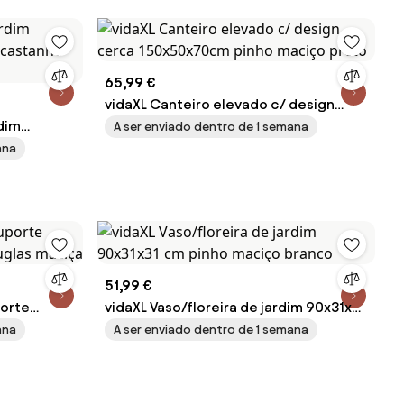
65,99 €
vidaXL Canteiro elevado c/ design
dim
cerca 150x50x70cm pinho maciço
A ser enviado dentro de 1 semana
 castanho-
preto
ana
51,99 €
porte
vidaXL Vaso/floreira de jardim 90x31x31
uglas
cm pinho maciço branco
ana
A ser enviado dentro de 1 semana