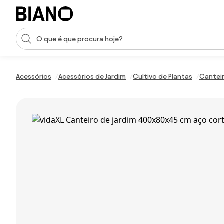
Saltar para o conteúdo
Entrada de pesquisa
Saltar para o rodapé
Acessórios
Acessórios de Jardim
Cultivo de Plantas
Cantei