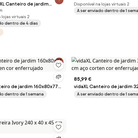
XL Canteiro de jardim
cm aço corten cor enferru
Disponível na lojas virtuais 2
cm
A ser enviado dentro de 1 sem
cm aço corten cor
lojas virtuais 2
o
do dentro de 4 dias
s
85,99 €
teiro de jardim 160x80x77
vidaXL Canteiro de jardim 
ten cor enferrujado
cm aço corten cor enferru
ado dentro de 1 semana
A ser enviado dentro de 1 sem