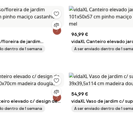
96,99 €
/floreira de jardim
vidaXL Canteiro elevado jar
m pinho maciço castanho-
101x50x57 cm pinho maciço
ado dentro de 1 semana
A ser enviado dentro de 1 sem
mel
54,99 €
teiro elevado c/ design de
vidaXL Vaso de jardim c/ su
x50x70cm madeira douglas
39x39,5x114 cm madeira do
ado dentro de 1 semana
A ser enviado dentro de 1 sem
maciça