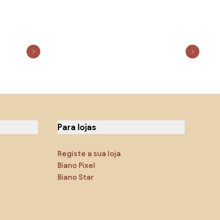
Para lojas
Registe a sua loja
Biano Pixel
Biano Star