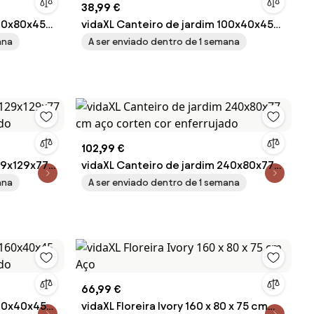
38,99 €
160x80x45
vidaXL Canteiro de jardim 100x40x45
jado
cm aço corten cor enferrujado
ana
A ser enviado dentro de 1 semana
102,99 €
29x129x77
vidaXL Canteiro de jardim 240x80x77
jado
cm aço corten cor enferrujado
ana
A ser enviado dentro de 1 semana
66,99 €
160x40x45
vidaXL Floreira Ivory 160 x 80 x 75 cm