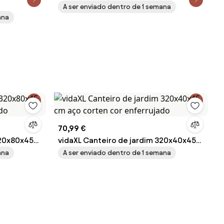
jado
Aço
A ser enviado dentro de 1 semana
ana
70,99 €
320x80x45
vidaXL Canteiro de jardim 320x40x45
jado
cm aço corten cor enferrujado
ana
A ser enviado dentro de 1 semana