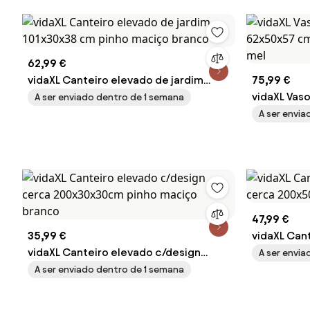
62,99 €
vidaXL Canteiro elevado de jardim
75,99 €
101x30x38 cm pinho maciço branco
vidaXL Vaso
A ser enviado dentro de 1 semana
62x50x57 c
A ser envi
mel
47,99 €
35,99 €
vidaXL Can
vidaXL Canteiro elevado c/design
cerca 200
A ser envi
cerca 200x30x30cm pinho maciço
A ser enviado dentro de 1 semana
branco