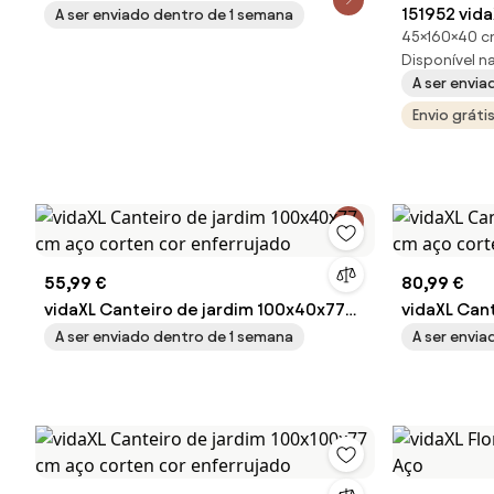
Aço
151952 vida
A ser enviado dentro de 1 semana
45×160×40 
160x40x45 
Disponível na 
enferrujad
A ser envia
Envio gráti
55,99 €
80,99 €
vidaXL Canteiro de jardim 100x40x77
vidaXL Can
cm aço corten cor enferrujado
cm aço cor
A ser enviado dentro de 1 semana
A ser envi