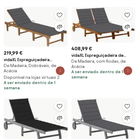
408,99 €
219,99 €
vidaXL Espreguiçadeira de
vidaXL Espreguiçadeira
De Madeira, com Rodas, de
jardim c/ almofadões 2
De Madeira, Dobráveis, de
dobrável com almofadão
Acácia
pessoas acácia maciça
Acácia
A ser enviado dentro de 1
madeira acácia maciça
semana
Disponível na lojas virtuais 2
A ser enviado dentro de 1
semana