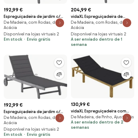
192,99 €
204,99 €
Espreguiçadeira de jardim c/
vidaXL Espreguiçadeira de
De Madeira, com Rodas, de
De Madeira, com Rodas, de
almofadão acácia maciça
jardim c/ almofadão acácia
Acácia
Acácia
cinzento
maciça cinzento
Disponível na lojas virtuais 2
Disponível na lojas virtuais 2
Em stock
Envio grátis
A ser enviado dentro de 1
semana
130,99 €
192,99 €
vidaXL Espreguiçadeira com
Espreguiçadeira de jardim c/
De Madeira, de Pinho, Ajustáveis
almofadão preto pinho
De Madeira, com Rodas, de
almofadão acácia maciça
A ser enviado dentro de 2
Acácia
impregnado
cinzento
semanas
Disponível na lojas virtuais 2
Em stock
Envio grátis