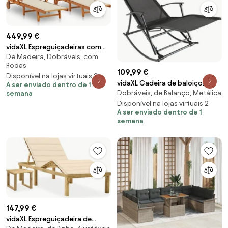
449,99 €
vidaXL Espreguiçadeiras com
De Madeira, Dobráveis, com
mesa e almofadões 2 pcs
Rodas
acácia maciça
109,99 €
Disponível na lojas virtuais 2
vidaXL Cadeira de baloiço
A ser enviado dentro de 1
Dobráveis, de Balanço, Metálica
jardim aço e textilene preto
semana
Disponível na lojas virtuais 2
A ser enviado dentro de 1
semana
147,99 €
vidaXL Espreguiçadeira de