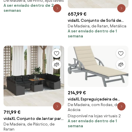
De Madeira, de Pinho, Ajustáveis
jardim com mesa e almofadão
A ser enviado dentro de 2
pinho impregnado
semanas
657,99 €
vidaXL Conjunto de Sofá de
De Madeira, de Ratan, Metálica
Jardim com almofada 11 pcs
A ser enviado dentro de 1
Cinzeto vime PE
semana
214,99 €
vidaXL Espreguiçadeira de
De Madeira, com Rodas, de
jardim com almofadão madeira
Acácia
acácia maciça
711,99 €
Disponível na lojas virtuais 2
vidaXL Conjunto de Jantar para
A ser enviado dentro de 1
De Madeira, de Plástico, de
Jardim 11 pcs Preto e Marrom
semana
Ratan