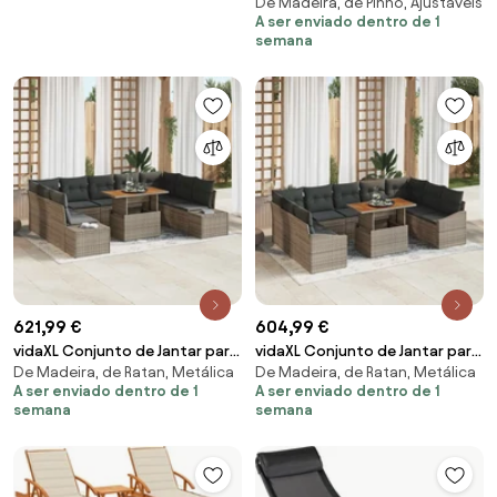
De Madeira, de Pinho, Ajustáveis
199,5x62x55 cm pinho maciço
A ser enviado dentro de 1
castanho-mel
semana
621,99 €
604,99 €
vidaXL Conjunto de Jantar para
vidaXL Conjunto de Jantar para
De Madeira, de Ratan, Metálica
De Madeira, de Ratan, Metálica
Jardim 10 pcs Cinza e Marrom
Jardim 10 pcs Cinza e Marrom
A ser enviado dentro de 1
A ser enviado dentro de 1
semana
semana