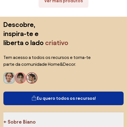
Ver mais produtos
Saltar para o topo
Descobre,
inspira-te e
liberta o lado
criativo
Tem acesso a todos os recursos e torna-te
parte da comunidade Home&Decor.
Eu quero todos os recursos!
Sobre Biano