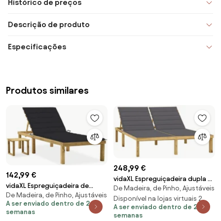
Histórico de preços
Descrição de produto
Especificações
Produtos similares
248,99 €
142,99 €
vidaXL Espreguiçadeira dupla c/
vidaXL Espreguiçadeira de
De Madeira, de Pinho, Ajustáveis
almofadões antracite pinho
De Madeira, de Pinho, Ajustáveis
jardim com mesa e almofadão
impregnado
Disponível na lojas virtuais 2
A ser enviado dentro de 2
pinho impregnado
A ser enviado dentro de 2
semanas
semanas