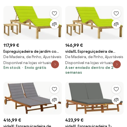
117,99 €
146,99 €
Espreguiçadeira de jardim com
vidaXL Espreguiçadeira de
De Madeira, de Pinho, Ajustáveis
De Madeira, de Pinho, Ajustáveis
mesa e almofadão pinho
jardim com mesa e almofadão
impregnado
Disponível na lojas virtuais 2
pinho impregnado
Disponível na lojas virtuais 2
Em stock
Envio grátis
A ser enviado dentro de 2
semanas
416,99 €
423,99 €
vidaXL Espreguiçadeira de
vidaXL Espreguiçadeira 2-