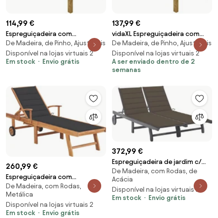
114,99 €
137,99 €
Espreguiçadeira com
vidaXL Espreguiçadeira com
De Madeira, de Pinho, Ajustáveis
De Madeira, de Pinho, Ajustáveis
almofadão antracite pinho
almofadão antracite pinho
impregnado
Disponível na lojas virtuais 2
impregnado
Disponível na lojas virtuais 2
Em stock
Envio grátis
A ser enviado dentro de 2
semanas
372,99 €
Espreguiçadeira de jardim c/
260,99 €
De Madeira, com Rodas, de
almofadão 2 pessoas acácia
Espreguiçadeira com
Acácia
cinza
De Madeira, com Rodas,
almofadão antracite madeira
Disponível na lojas virtuais 2
Metálica
teca maciça
Em stock
Envio grátis
Disponível na lojas virtuais 2
Em stock
Envio grátis