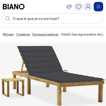
Saltar para o conteúdo
Entrada de pesquisa
Saltar para o rodapé
Móveis
Cadeiras
Espreguiçadeiras
VidaXL Espreguiçadeira de j