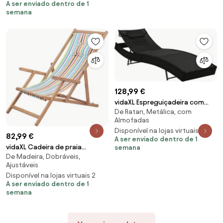
A ser enviado dentro de 1
semana
128,99 €
vidaXL Espreguiçadeira com
De Ratan, Metálica, com
almofada vime PE preto
Almofadas
Disponível na lojas virtuais 2
82,99 €
A ser enviado dentro de 1
vidaXL Cadeira de praia
semana
De Madeira, Dobráveis,
dobrável tecido estrutura
Ajustáveis
madeira multicolor
Disponível na lojas virtuais 2
A ser enviado dentro de 1
semana