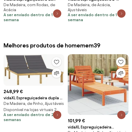
De Madeira, com Rodas, de
De Madeira, de Acácia,
jardim c/ almofadões 2
pessoa Castanho 63 x 199 x 85
Acácia
Ajustáveis
pessoas acácia maciça
cm
A ser enviado dentro de 1
A ser enviado dentro de 1
semana
semana
Melhores produtos de homemem39
248,99 €
vidaXL Espreguiçadeira dupla c/
De Madeira, de Pinho, Ajustáveis
almofadões antracite pinho
impregnado
Disponível na lojas virtuais 2
A ser enviado dentro de 2
semanas
101,99 €
vidaXL Espreguiçadeira