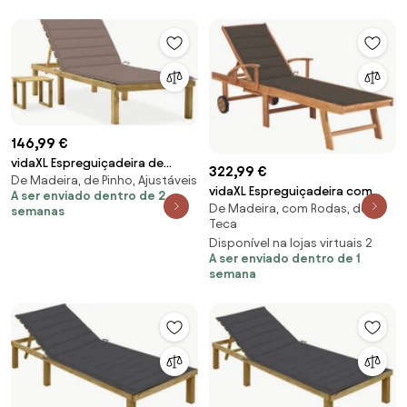
146,99 €
vidaXL Espreguiçadeira de
322,99 €
De Madeira, de Pinho, Ajustáveis
jardim com mesa e almofadão
vidaXL Espreguiçadeira com
A ser enviado dentro de 2
pinho impregnado
De Madeira, com Rodas, de
almofadão cinza-acast.
semanas
Teca
madeira teca maciça
Disponível na lojas virtuais 2
A ser enviado dentro de 1
semana