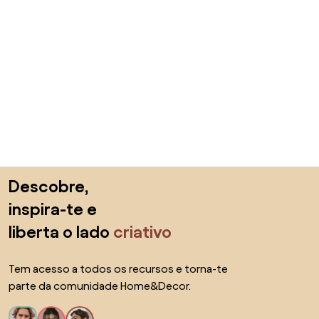
Saltar para o topo
Descobre,
inspira-te e
liberta o lado
criativo
Tem acesso a todos os recursos e torna-te
parte da comunidade Home&Decor.