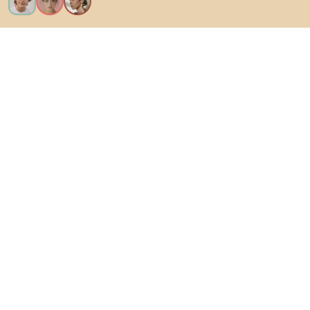
Eu quero todos os recursos!
Sobre Biano
Para utilizadores
Para lojas
Certifique-se de explorar
Produtos
AI designer