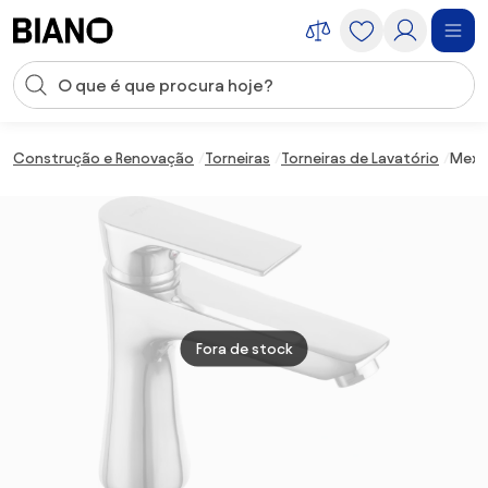
Saltar para o conteúdo
Entrada de pesquisa
Saltar para o rodapé
Construção e Renovação
Torneiras
Torneiras de Lavatório
Mexen
Fora de stock