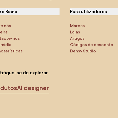
re Biano
Para utilizadores
re nós
Marcas
eira
Lojas
tacte-nos
Artigos
 mídia
Códigos de desconto
cterísticas
Densy Studio
tifique-se de explorar
odutos
AI designer