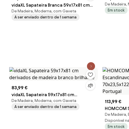
De Madeira,
vidaXL Sapateira Branca 59x17x81 cm
Em stock
De Madeira, Moderna, com Gaveta
Madeira Engenheirada
A ser enviado dentro de 1 semana
83,99 €
vidaXL Sapateira 59x17x81 cm
De Madeira, Moderna, com Gaveta
derivados de madeira branco brilhante
113,99 €
A ser enviado dentro de 1 semana
HOMCOM Sap
De Madeira, 
3 Portas B
Disponível na 
Branco | A
Em stock