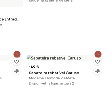
Moderna, Estante, de Metal
e Entrada
te
 e
18 Pares de
nco |
149 €
Sapateira rebatível Caruso
s
Moderna, Cómoda, de Metal
Disponível na lojas virtuais 2