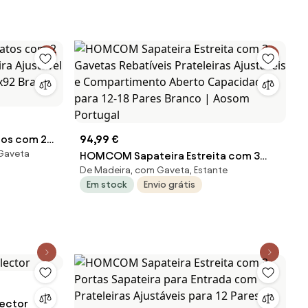
os com 2
94,99 €
Gaveta
eira
HOMCOM Sapateira Estreita com 3
De Madeira, com Gaveta, Estante
res
Gavetas Rebatíveis Prateleiras
Em stock
Envio grátis
rtugal
Ajustáveis e Compartimento Aberto
Capacidade para 12-18 Pares Branco |
Aosom Portugal
lector