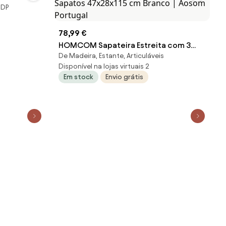
MDP
78,99 €
HOMCOM Sapateira Estreita com 3
De Madeira, Estante, Articuláveis
Portas Sapateira para Entrada com
Disponível na lojas virtuais 2
Prateleiras Ajustáveis para 12 Pares de
Em stock
Envio grátis
Sapatos 47x28x115 cm Branco | Aosom
Portugal