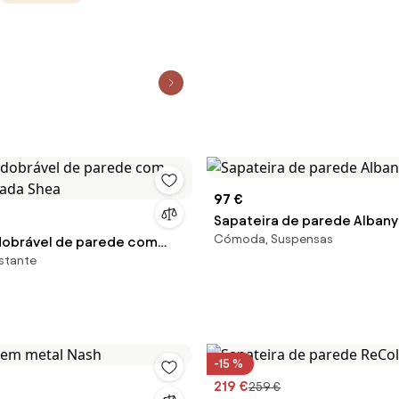
97 €
Sapateira de parede Albany
Cómoda, Suspensas
dobrável de parede com
stante
elada Shea
-15 %
219 €
259 €