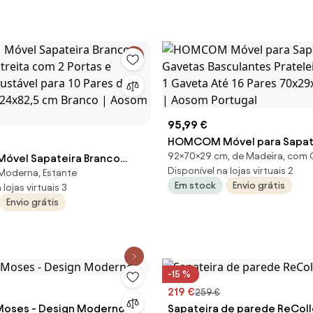
95,99 €
HOMCOM Móvel para Sapat
92×70×29 cm, de Madeira, com 
vel Sapateira Branco
Gavetas Basculantes Pratel
Disponível na lojas virtuais 2
Moderna, Estante
streita com 2 Portas e
Ajustável 1 Gaveta Até 16 Pa
Em stock
Envio grátis
lojas virtuais 3
Ajustável para 10 Pares de
70x29x92 Branco | Aosom Po
Envio grátis
x24x82,5 cm Branco |
tugal
-15 %
219 €
259 €
Sapateira Moses - Design Moderno
Sapateira de parede ReCol