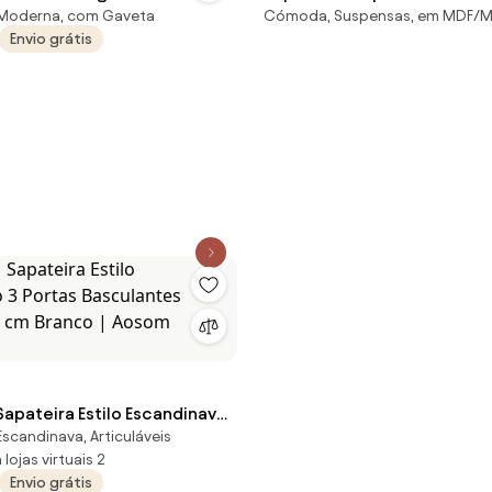
 Moderna, com Gaveta
Cómoda, Suspensas, em MDF/
Envio grátis
ateira Estilo Escandinavo
Escandinava, Articuláveis
asculantes 70x23,5x122 cm
lojas virtuais 2
osom Portugal
Envio grátis