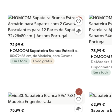
Portugal
72,99 €
HOMCOM Sapateira Branca Estreita
78,99 €
80×72×26 cm, de Madeira, com Gaveta
Armário para Sapatos com 2 Gavetas
HOMCOM Mó
Em stock
Envio grátis
De Madeira, 
Basculantes para 12 Pares de Sapatos
Sapateira E
Disponível na 
72x26x80 cm | Aosom Portugal
Prateleira 
Em stock
Sapatos 54
Aosom Por
62,99 €
75,99 €