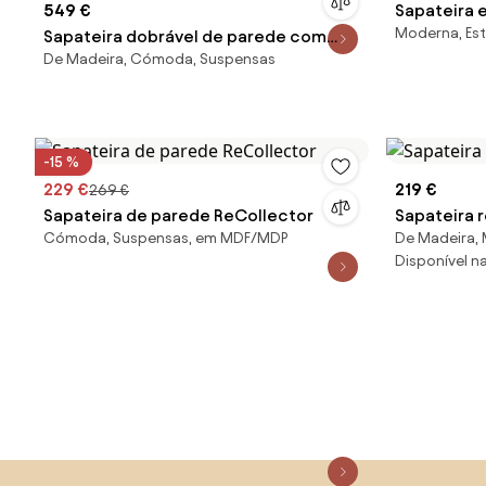
549 €
Sapateira 
Moderna, Est
Sapateira dobrável de parede com
De Madeira, Cómoda, Suspensas
frente canelada Shea
-15 %
229 €
219 €
269 €
Sapateira de parede ReCollector
Sapateira 
Cómoda, Suspensas, em MDF/MDP
De Madeira,
Disponível na 
Saltar para o topo