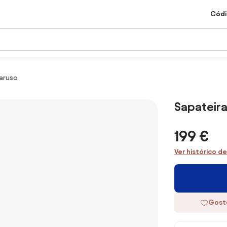
Códi
Caruso
Sapateira
199 €
Ver histórico d
Gost