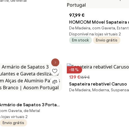
ante, de Metal
97,99 €
HOMCOM Móvel Sapateira d
De Madeira, com Gaveta, Estan
com 3 Gavetas Basculantes
Disponível na lojas virtuais 2
Prateleiras Ajustáveis para 
Em stock
Envio grátis
Sapatos 60x23,5x115 cm Bra
Aosom Portugal
-18 %
139 €
169 €
Sapateira rebatível Caruso
De Madeira, Moderna, Suspensa
mário de Sapatos 3 Portas
com Gaveta, de Metal
s e Gaveta deslizante
lojas virtuais 2
cm Alças de Alumínio
Envio grátis
Partículas Branco | Aosom