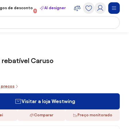
gos de desconto
AI designer
5
 rebatível Caruso
e preços
Visitar a loja Westwing
ei
Comparar
Preço monitorado