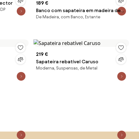
lector
189 €
MDP
Banco com sapateira em madeira de
De Madeira, com Banco, Estante
carvalho Confetti
219 €
Sapateira rebatível Caruso
Moderna, Suspensas, de Metal