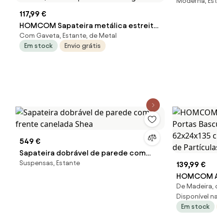
Moderna, Est
117,99 €
HOMCOM Sapateira metálica estreita
Com Gaveta, Estante, de Metal
para até 8 pares de sapatos, 4 gavetas
Em stock
Envio grátis
basculantes, para corredor, hall de
entrada, Branco | Aosom Portugal
549 €
Sapateira dobrável de parede com
Suspensas, Estante
frente canelada Shea
139,99 €
HOMCOM Ar
De Madeira, 
Basculante
Disponível na 
62x24x135 
Em stock
Painéis de 