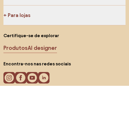
Para lojas
Certifique-se de explorar
Produtos
AI designer
Encontra-nos nas redes sociais
Cookies
Termos de processamento
Termos de uso
Escolha o país
© 2026 Biano s.r.o.