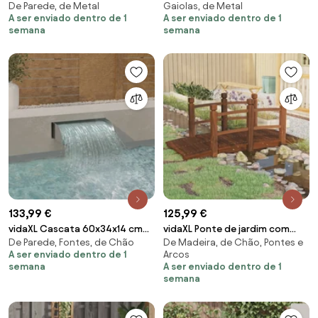
De Parede, de Metal
Gaiolas, de Metal
exterior ferro 100x45 cm cor de
com porta aço galvanizado
A ser enviado dentro de 1
A ser enviado dentro de 1
areia
prateado
semana
semana
133,99 €
125,99 €
vidaXL Cascata 60x34x14 cm
vidaXL Ponte de jardim com
De Parede, Fontes, de Chão
De Madeira, de Chão, Pontes e
aço inoxidável 304
corrimões 150x67x56 cm abeto
A ser enviado dentro de 1
Arcos
maciço
semana
A ser enviado dentro de 1
semana