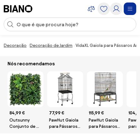
Saltar para o conteúdo
Entrada de pesquisa
Saltar para o rodapé
Decoração
Decoração de Jardim
VidaXL Gaiola para Pássaros Antr
Nós recomendamos
84,99 €
77,99 €
115,99 €
104,9
Outsunny
PawHut Gaiola
PawHut Gaiola
PawHu
Conjunto de 6
para Pássaros
para Pássaros
para 
Sebes
com Suporte
com Rodas
com R
Artificiais de
Rodas Bandeja
com 4
Níveis co