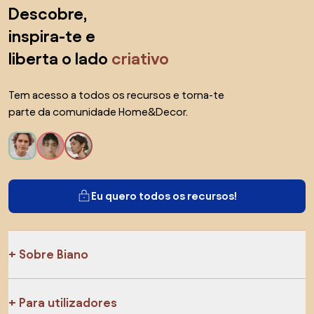
Saltar para o topo
Descobre,
inspira-te e
liberta o lado
criativo
Tem acesso a todos os recursos e torna-te
parte da comunidade Home&Decor.
Eu quero todos os recursos!
Sobre Biano
Para utilizadores