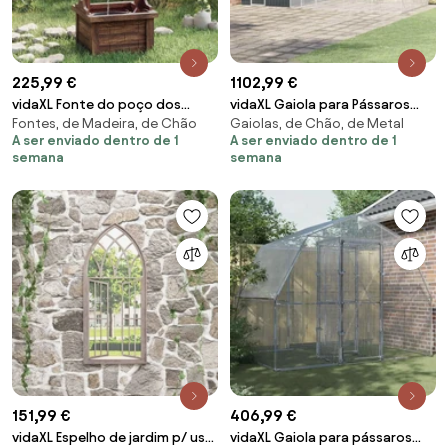
225,99 €
1102,99 €
vidaXL Fonte do poço dos
vidaXL Gaiola para Pássaros
Fontes, de Madeira, de Chão
Gaiolas, de Chão, de Metal
desejos c/ bomba 57x50x112
Antracite 635 x 304 x 247 cm
A ser enviado dentro de 1
A ser enviado dentro de 1
cm abeto maciço
semana
semana
151,99 €
406,99 €
vidaXL Espelho de jardim p/ uso
vidaXL Gaiola para pássaros