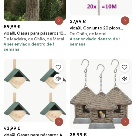
37,99 €
89,99 €
vidaXL Conjunto 20 picos
vidaXL Casas para pássaros 10
De Chão, de Metal
pássaros e pombos 2 filas 10m
A ser enviado dentro de 1
De Madeira, de Chão, de Metal
pcs 12x12x22 cm madeira de
aço inoxidável
semana
A ser enviado dentro de 1
abeto maciça
semana
43,99 €
38,99 €
vidaXL Casas para pássaros 4