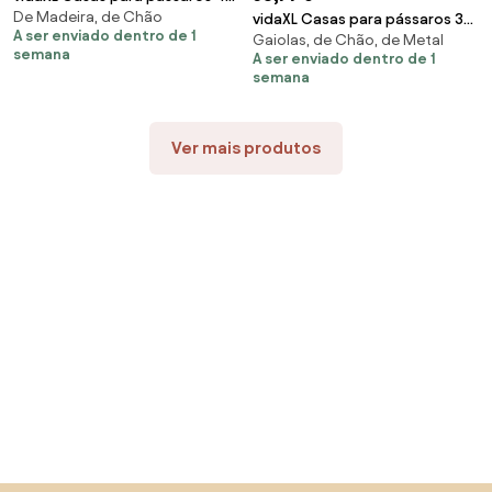
De Madeira, de Chão
pcs 24x16x30 cm madeira de
vidaXL Casas para pássaros 3
A ser enviado dentro de 1
Gaiolas, de Chão, de Metal
abeto
pcs vime
semana
A ser enviado dentro de 1
semana
Ver mais produtos