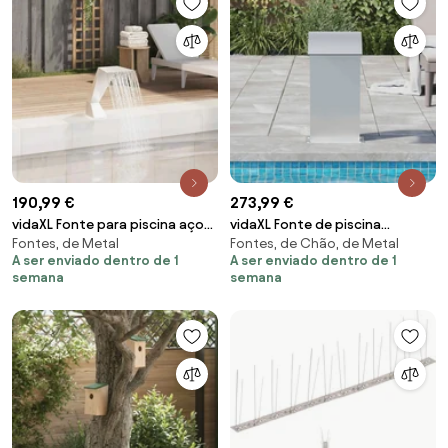
190,99 €
273,99 €
vidaXL Fonte para piscina aço
vidaXL Fonte de piscina
Fontes, de Metal
Fontes, de Chão, de Metal
inoxidável 64x30x52 cm
50x30x60 cm aço inoxidável
A ser enviado dentro de 1
A ser enviado dentro de 1
prateado
304
semana
semana